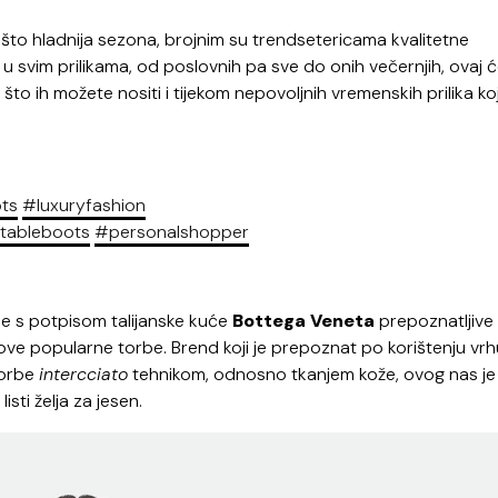
ešto hladnija sezona, brojnim su trendsetericama kvalitetne
u svim prilikama, od poslovnih pa sve do onih večernjih, ovaj 
r što ih možete nositi i tijekom nepovoljnih vremenskih prilika ko
ts
#luxuryfashion
tableboots
#personalshopper
ne s potpisom talijanske kuće
Bottega Veneta
prepoznatljive
hove popularne torbe. Brend koji je prepoznat po korištenju vr
torbe
intercciato
tehnikom, odnosno tkanjem kože, ovog nas je
sti želja za jesen.