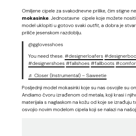
Omiljene cipele za svakodnevne prilike, čim stigne n
mokasinke
. Jednostavne cipele koje možete nositi 
model uklopiti u gotovo svaki
outfit
, a dobra je stva
priliče jesenskom razdoblju.
@gglovesshoes
You need these.
#designerloafers
#designerboo
#designershoes
#fallshoes
#fallboots
#comfor
♬ Closer (Instrumental) – Saweetie
Posljednji model mokasinki koje su nas osvojile su o
Andiamo čvoru izrađenom od metala, koji krasi i nji
materijala s naglaskom na kožu od koje se izrađuju 
osvojio novim modelom cipela koji se nalazi na našoj li