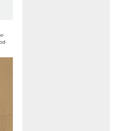
no
 od