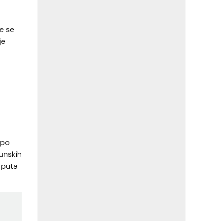
će se
je
 po
hunskih
 puta