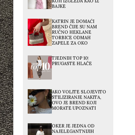
KOJI IZGLEDA KAO IZ
BAJKE
KATRIN JE DOMAĆI
BREND ČIJE SU NAM
RUČNO HEKLANE
TORBICE ODMAH
ZAPELE ZA OKO
TJEDNIH TOP 10:
PRUGASTE HLAČE
AKO VOLITE SLOJEVITO
STILIZIRANJE NAKITA,
OVO JE BREND KOJI
MORATE UPOZNATI
OKER JE JEDNA OD
NAJELEGANTNIJIH