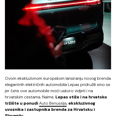
Ovom ekskluzivnom europskom lansiranju novog brenda
elegantnih električnih automobila Lepas pridružili smo se
jer ćete ove automobile moći uskoro vidjeti i na
hrvatskim cestama. Naime,
Lepas stiže i na hrvatsko
tržište u ponudi
Auto Benussija
,
ekskluzivnog
uvoznika i zastupnika brenda za Hrvatsku i
Sloveniju
.