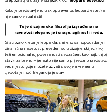
prepoznatljivi dizajnerski jezik kroz
“leopard estetiku”
.
Kako je predstavljeno u sklopu eventa, leopard estetika
nije samo vizualni stil.
To je dizajnerska filozofija izgrađena na
ravnoteži elegancije i snage, agilnosti i reda.
Graciozno kretanje leoparda, smireno samopouzdanje i
dinamična napetost prevedeni su u dizajnerski jezik koji
teži emocionalnoj povezanosti s vozačem, kao najbitnijoj
stavki za brend – jer auto nije samo prijevozno sredstvo,
već mjesto gdje možete uživati u svojem vremenu.
Ljepota je moć. Elegancija je stav.