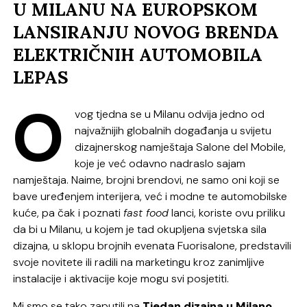
U MILANU NA EUROPSKOM
LANSIRANJU NOVOG BRENDA
ELEKTRIČNIH AUTOMOBILA
LEPAS
O
vog tjedna se u Milanu odvija jedno od
najvažnijih globalnih događanja u svijetu
dizajnerskog namještaja Salone del Mobile,
koje je već odavno nadraslo sajam
namještaja. Naime, brojni brendovi, ne samo oni koji se
bave uređenjem interijera, već i modne te automobilske
kuće, pa čak i poznati
fast food
lanci, koriste ovu priliku
da bi u Milanu, u kojem je tad okupljena svjetska sila
dizajna, u sklopu brojnih evenata Fuorisalone, predstavili
svoje novitete ili radili na marketingu kroz zanimljive
instalacije i aktivacije koje mogu svi posjetiti.
Mi smo se tako zaputili na
Tjedan dizajna u Milano
,