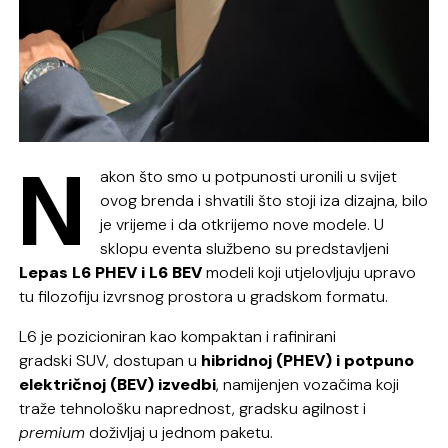
N
akon što smo u potpunosti uronili u svijet
ovog brenda i shvatili što stoji iza dizajna, bilo
je vrijeme i da otkrijemo nove modele. U
sklopu eventa službeno su predstavljeni
Lepas L6 PHEV i L6 BEV
modeli koji utjelovljuju upravo
tu filozofiju izvrsnog prostora u gradskom formatu.
L6 je pozicioniran kao kompaktan i rafinirani
gradski SUV, dostupan u
hibridnoj (PHEV) i potpuno
električnoj (BEV) izvedbi
, namijenjen vozačima koji
traže tehnološku naprednost, gradsku agilnost i
premium
doživljaj u jednom paketu.