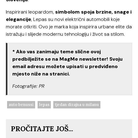
Inspirirani leopardom,
simbolom spoja brzine, snage i
elegancije
, Lepas su novi električni automobili koje
morate otkriti. Ovo je marka koja inspirira urbane elite da
istražuju i slijede modernu tehnologiju i život sa stilom.
* Ako vas zanimaju teme slične ovoj
predbilježite se na MagMe newsletter! Svoju
email adresu možete upisati u predviđeno
mjesto niže na stranici.
Fotografije: PR
auto benussi
lepas
tjedan dizajna u milanu
PROČITAJTE JOŠ...