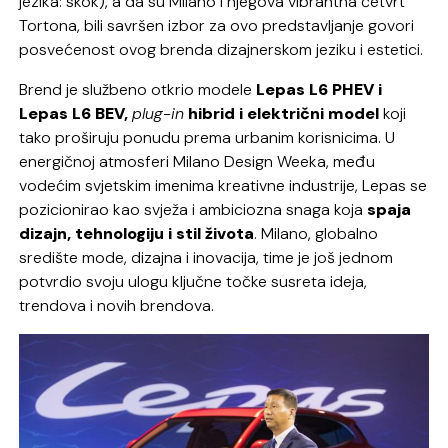
jezika: skok), a da su Milano i njegova vibrantna četvrt
Tortona, bili savršen izbor za ovo predstavljanje govori
posvećenost ovog brenda dizajnerskom jeziku i estetici.
Brend je službeno otkrio modele
Lepas L6 PHEV i
Lepas L6 BEV,
plug-in
hibrid i električni model
koji
tako proširuju ponudu prema urbanim korisnicima. U
energičnoj atmosferi Milano Design Weeka, među
vodećim svjetskim imenima kreativne industrije, Lepas se
pozicionirao kao svježa i ambiciozna snaga koja
spaja
dizajn, tehnologiju i stil života
. Milano, globalno
središte mode, dizajna i inovacija, time je još jednom
potvrdio svoju ulogu ključne točke susreta ideja,
trendova i novih brendova.