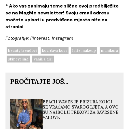
* Ako vas zanimaju teme slične ovoj predbilježite
se na MagMe newsletter! Svoju email adresu
možete upisati u predviđeno mjesto niže na
stranici.
Fotografije: Pinterest, Instagram
beauty trendovi
kovrčava kosa
latte makeup
manikura
skincycling
vanilla girl
PROČITAJTE JOŠ...
BEACH WAVES JE FRIZURA KOJOJ
SE VRAĆAMO SVAKOG LJETA, A OVO
SU NAJBOLJI TRIKOVI ZA SAVRŠENE
VALOVE