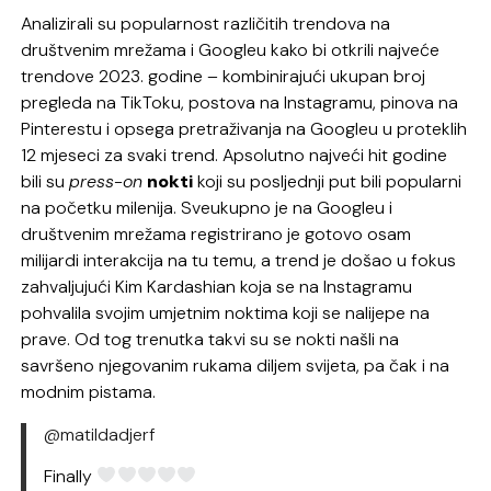
Analizirali su popularnost različitih trendova na
društvenim mrežama i Googleu kako bi otkrili najveće
trendove 2023. godine – kombinirajući ukupan broj
pregleda na TikToku, postova na Instagramu, pinova na
Pinterestu i opsega pretraživanja na Googleu u proteklih
12 mjeseci za svaki trend. Apsolutno najveći hit godine
bili su
press-on
nokti
koji su posljednji put bili popularni
na početku milenija. Sveukupno je na Googleu i
društvenim mrežama registrirano je gotovo osam
milijardi interakcija na tu temu, a trend je došao u fokus
zahvaljujući Kim Kardashian koja se na Instagramu
pohvalila svojim umjetnim noktima koji se nalijepe na
prave. Od tog trenutka takvi su se nokti našli na
savršeno njegovanim rukama diljem svijeta, pa čak i na
modnim pistama.
@matildadjerf
Finally