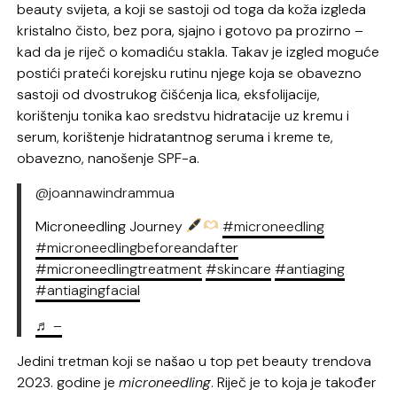
beauty svijeta, a koji se sastoji od toga da koža izgleda
kristalno čisto, bez pora, sjajno i gotovo pa prozirno –
kad da je riječ o komadiću stakla. Takav je izgled moguće
postići prateći korejsku rutinu njege koja se obavezno
sastoji od dvostrukog čišćenja lica, eksfolijacije,
korištenju tonika kao sredstvu hidratacije uz kremu i
serum, korištenje hidratantnog seruma i kreme te,
obavezno, nanošenje SPF-a.
@joannawindrammua
Microneedling Journey
#microneedling
#microneedlingbeforeandafter
#microneedlingtreatment
#skincare
#antiaging
#antiagingfacial
♬ –
Jedini tretman koji se našao u top pet beauty trendova
2023. godine je
microneedling
. Riječ je to koja je također