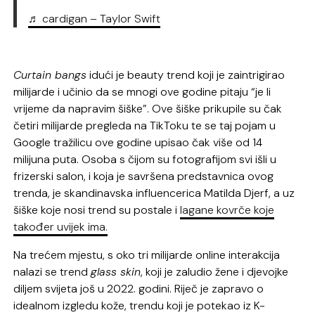
♬ cardigan – Taylor Swift
Curtain bangs
idući je beauty trend koji je zaintrigirao
milijarde i učinio da se mnogi ove godine pitaju “je li
vrijeme da napravim šiške”. Ove šiške prikupile su čak
četiri milijarde pregleda na TikToku te se taj pojam u
Google tražilicu ove godine upisao čak više od 14
milijuna puta. Osoba s čijom su fotografijom svi išli u
frizerski salon, i koja je savršena predstavnica ovog
trenda, je skandinavska influencerica Matilda Djerf, a uz
šiške koje nosi trend su postale i
lagane kovrče koje
također uvijek ima.
Na trećem mjestu, s oko tri milijarde online interakcija
nalazi se trend
glass skin
, koji je zaludio žene i djevojke
diljem svijeta još u 2022. godini. Riječ je zapravo o
idealnom izgledu kože, trendu koji je potekao iz K-