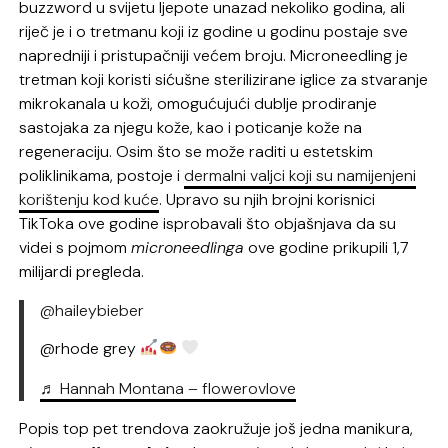
buzzword u svijetu ljepote unazad nekoliko godina, ali
riječ je i o tretmanu koji iz godine u godinu postaje sve
napredniji i pristupačniji većem broju. Microneedling je
tretman koji koristi sićušne sterilizirane iglice za stvaranje
mikrokanala u koži, omogućujući dublje prodiranje
sastojaka za njegu kože, kao i poticanje kože na
regeneraciju. Osim što se može raditi u estetskim
poliklinikama, postoje i
dermalni valjci koji su namijenjeni
korištenju kod kuće
. Upravo su njih brojni korisnici
TikToka ove godine isprobavali što objašnjava da su
videi s pojmom
microneedlinga
ove godine prikupili 1,7
milijardi pregleda.
@haileybieber
@rhode grey
♬ Hannah Montana – flowerovlove
Popis top pet trendova zaokružuje još jedna manikura,