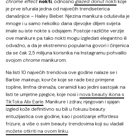
chrome effect
nokti
, odnosno
glazed donut
nokti
koje
je prve isfurala jedna od najvećih trendseterica
današnjice – Hailey Bieber. Njezina manikura oduševila je
mnoge i u samo nekoliko dana djevojke diljem svijeta
imale su iste nokte s odsjajem. Postoje različite verzije
ove manikure pa tako nokti mogu izgledati elegantno ili
odvažno, a da je ekstremno popularna govori i činjenica
da se čak 2,5 milijuna korisnika na Instagramu pohvalilo
svojom
chrome
manikurom.
Na listi 10 najvećih trendova ove godine nalaze se i
Barbie
makeup
, kovrče koje se rade bez primjene
topline, limfna drenaža, ceramidi kao jedini sastojak na
listi te umjetne pjegice, koje nosi i
nova beauty ikona s
TikToka Alix Earle
. Manikure i zdrav, njegovan i sjajan
izgled kože definitivno su bili u fokusu beauty
entuzijastica ove godine, kao i postizanje
effortless
frizure, a više o svim beauty trendovima koji su vladali
možete otkriti na ovom linku
.