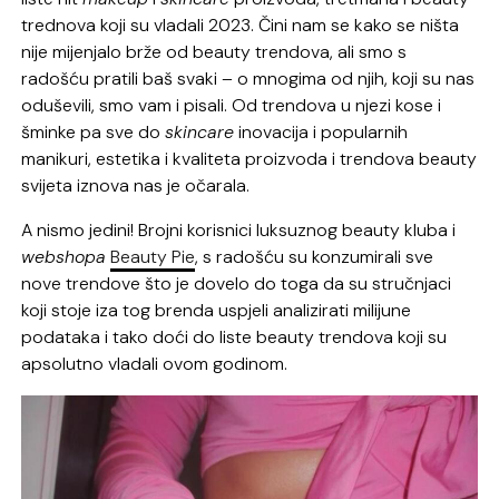
trednova koji su vladali 2023. Čini nam se kako se ništa
nije mijenjalo brže od beauty trendova, ali smo s
radošću pratili baš svaki – o mnogima od njih, koji su nas
oduševili, smo vam i pisali. Od trendova u njezi kose i
šminke pa sve do
skincare
inovacija i popularnih
manikuri, estetika i kvaliteta proizvoda i trendova beauty
svijeta iznova nas je očarala.
A nismo jedini! Brojni korisnici luksuznog beauty kluba i
webshopa
Beauty Pie
, s radošću su konzumirali sve
nove trendove što je dovelo do toga da su stručnjaci
koji stoje iza tog brenda uspjeli analizirati milijune
podataka i tako doći do liste beauty trendova koji su
apsolutno vladali ovom godinom.