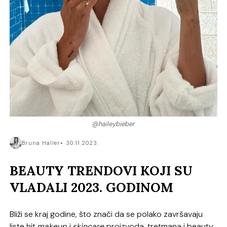
@haileybieber
Bruna Haller
30.11.2023.
BEAUTY TRENDOVI KOJI SU
VLADALI 2023. GODINOM
Bliži se kraj godine, što znači da se polako završavaju
liste hit
makeup
i
skincare
proizvoda, tretmana i beauty