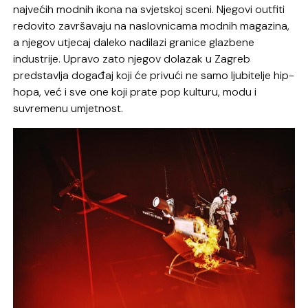
najvećih modnih ikona na svjetskoj sceni. Njegovi outfiti
redovito završavaju na naslovnicama modnih magazina,
a njegov utjecaj daleko nadilazi granice glazbene
industrije. Upravo zato njegov dolazak u Zagreb
predstavlja događaj koji će privući ne samo ljubitelje hip-
hopa, već i sve one koji prate pop kulturu, modu i
suvremenu umjetnost.