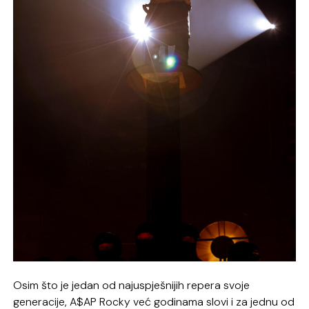
Osim što je jedan od najuspješnijih repera svoje
generacije, A$AP Rocky već godinama slovi i za jednu od