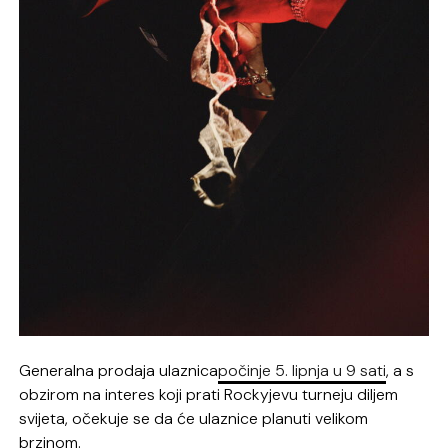
Generalna prodaja ulaznica
počinje 5. lipnja u 9 sati
, a s
obzirom na interes koji prati Rockyjevu turneju diljem
svijeta, očekuje se da će ulaznice planuti velikom
brzinom.