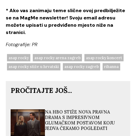
* Ako vas zanimaju teme slične ovoj predbilježite
se na MagMe newsletter! Svoju email adresu
možete upisati u predviđeno mjesto niže na
stranici.
Fotografije: PR
asap rocky
asap rocky arena zagreb
asap rocky koncert
asap rocky stiže u hrvatski
asap rocky zagreb
rihanna
PROČITAJTE JOŠ...
NA HBO STIŽE NOVA PRAVNA
DRAMA S IMPRESIVNOM
GLUMAČKOM POSTAVOM KOJU
JEDVA ČEKAMO POGLEDATI