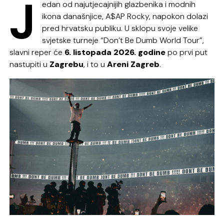
J
edan od najutjecajnijih glazbenika i modnih
ikona današnjice,
A$AP Rocky
, napokon dolazi
pred hrvatsku publiku. U sklopu svoje velike
svjetske turneje “Don’t Be Dumb World Tour”,
slavni reper će
6. listopada 2026. godine
po prvi put
nastupiti u
Zagrebu
, i to u
Areni Zagreb
.