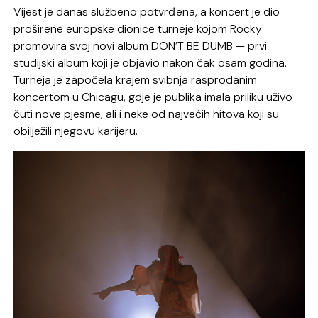
Vijest je danas službeno potvrđena, a koncert je dio
proširene europske dionice turneje kojom Rocky
promovira svoj novi album DON’T BE DUMB — prvi
studijski album koji je objavio nakon čak osam godina.
Turneja je započela krajem svibnja rasprodanim
koncertom u Chicagu, gdje je publika imala priliku uživo
čuti nove pjesme, ali i neke od najvećih hitova koji su
obilježili njegovu karijeru.