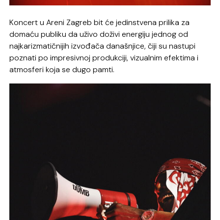
Koncert u Areni Zagreb bit će jedinstvena prilika za
domaću publiku da uživo doživi energiju jednog od
najkarizmatičnijih izvođača današnjice, čiji su nastupi
poznati po impresivnoj produkciji, vizualnim efektima i
atmosferi koja se dugo pamti.