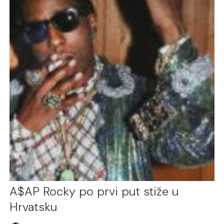
A$AP Rocky po prvi put stiže u
Hrvatsku