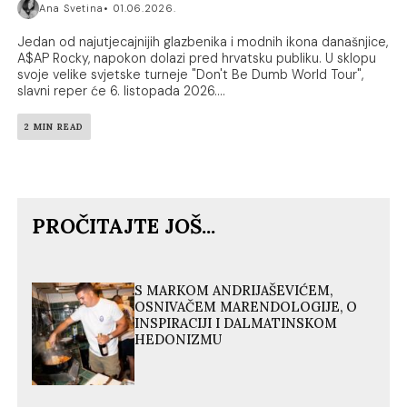
Ana Svetina
01.06.2026.
Jedan od najutjecajnijih glazbenika i modnih ikona današnjice,
A$AP Rocky, napokon dolazi pred hrvatsku publiku. U sklopu
svoje velike svjetske turneje "Don't Be Dumb World Tour",
slavni reper će 6. listopada 2026....
2 MIN READ
PROČITAJTE JOŠ...
S MARKOM ANDRIJAŠEVIĆEM,
OSNIVAČEM MARENDOLOGIJE, O
INSPIRACIJI I DALMATINSKOM
HEDONIZMU