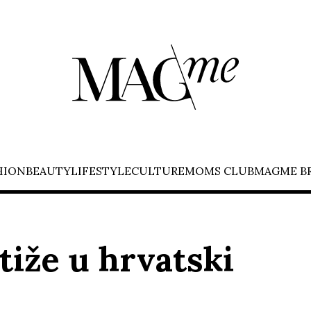
HION
BEAUTY
LIFESTYLE
CULTURE
MOMS CLUB
MAGME B
tiže u hrvatski