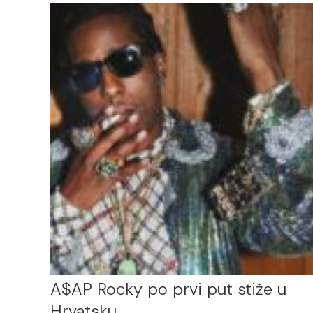
A$AP Rocky po prvi put stiže u
Hrvatsku