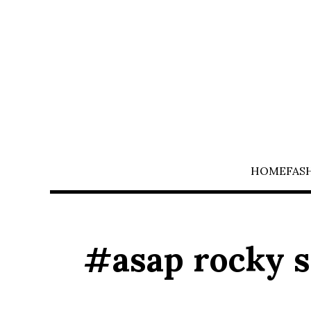
HOME
FAS
#asap rocky s