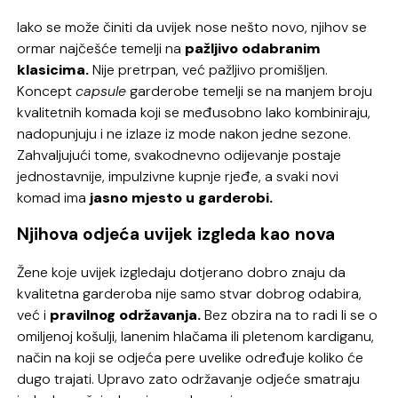
Iako se može činiti da uvijek nose nešto novo, njihov se
ormar najčešće temelji na
pažljivo odabranim
klasicima.
Nije pretrpan, već pažljivo promišljen.
Koncept
capsule
garderobe temelji se na manjem broju
kvalitetnih komada koji se međusobno lako kombiniraju,
nadopunjuju i ne izlaze iz mode nakon jedne sezone.
Zahvaljujući tome, svakodnevno odijevanje postaje
jednostavnije, impulzivne kupnje rjeđe, a svaki novi
komad ima
jasno mjesto u garderobi.
Njihova odjeća uvijek izgleda kao nova
Žene koje uvijek izgledaju dotjerano dobro znaju da
kvalitetna garderoba nije samo stvar dobrog odabira,
već i
pravilnog održavanja.
Bez obzira na to radi li se o
omiljenoj košulji, lanenim hlačama ili pletenom kardiganu,
način na koji se odjeća pere uvelike određuje koliko će
dugo trajati. Upravo zato održavanje odjeće smatraju