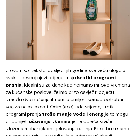
U ovom kontekstu, posljednjih godina sve veću ulogu u
svakodnevnoj njezi odjeće imaju
kratki programi
pranja.
Idealni su za dane kad nemamo mnogo vremena
za kućanske poslove, želimo brzo osvježiti odjeću
između dva nošenja ili nam je omiljeni komad potreban
već za nekoliko sati. Osim što štede vrijeme, kratki
programi pranja
troše manje vode i energije
te mogu
pridonijeti
očuvanju tkanina
jer je odjeća kraće
izložena mehaničkom djelovanju bubnja. Kako bi i u samo
petnaestak minuta rezultat bio jednako učinkovit,