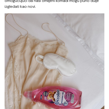
omogućujući da naši omiljeni komadi mogu puno dulje
izgledati kao novi.