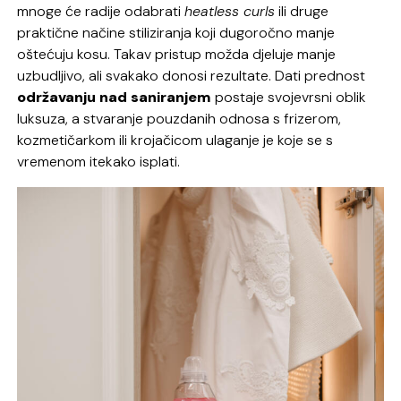
mnoge će radije odabrati
heatless curls
ili druge
praktične načine stiliziranja koji dugoročno manje
oštećuju kosu. Takav pristup možda djeluje manje
uzbudljivo, ali svakako donosi rezultate. Dati prednost
održavanju nad saniranjem
postaje svojevrsni oblik
luksuza, a stvaranje pouzdanih odnosa s frizerom,
kozmetičarkom ili krojačicom ulaganje je koje se s
vremenom itekako isplati.