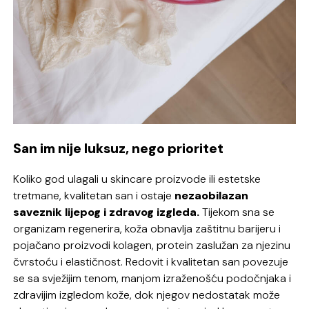
San im nije luksuz, nego prioritet
Koliko god ulagali u skincare proizvode ili estetske
tretmane, kvalitetan san i ostaje
nezaobilazan
saveznik lijepog i zdravog izgleda.
Tijekom sna se
organizam regenerira, koža obnavlja zaštitnu barijeru i
pojačano proizvodi kolagen, protein zaslužan za njezinu
čvrstoću i elastičnost. Redovit i kvalitetan san povezuje
se sa svježijim tenom, manjom izraženošću podočnjaka i
zdravijim izgledom kože, dok njegov nedostatak može