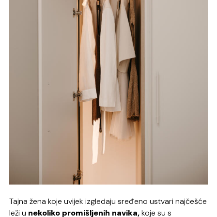
Tajna žena koje uvijek izgledaju sređeno ustvari najčešće
leži u
nekoliko promišljenih navika,
koje su s