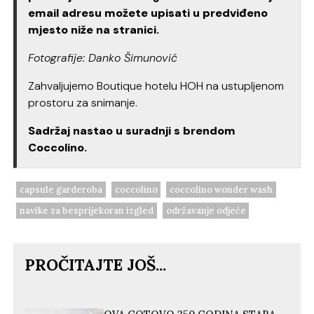
email adresu možete upisati u predviđeno
mjesto niže na stranici.
Fotografije: Danko Šimunović
Zahvaljujemo Boutique hotelu HOH na ustupljenom
prostoru za snimanje.
Sadržaj nastao u suradnji s brendom
Coccolino.
capsule garderoba
coccolino
coccolino wonder wash
navike za besprijekoran izgled
održavanje odjeće
PROČITAJTE JOŠ...