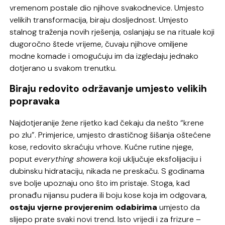
vremenom postale dio njihove svakodnevice. Umjesto
velikih transformacija, biraju dosljednost. Umjesto
stalnog traženja novih rješenja, oslanjaju se na rituale koji
dugoročno štede vrijeme, čuvaju njihove omiljene
modne komade i omogućuju im da izgledaju jednako
dotjerano u svakom trenutku.
Biraju redovito održavanje umjesto velikih
popravaka
Najdotjeranije žene rijetko kad čekaju da nešto “krene
po zlu”. Primjerice, umjesto drastičnog šišanja oštećene
kose, redovito skraćuju vrhove. Kućne rutine njege,
poput
everything showera
koji uključuje eksfolijaciju i
dubinsku hidrataciju, nikada ne preskaču. S godinama
sve bolje upoznaju ono što im pristaje. Stoga, kad
pronađu nijansu pudera ili boju kose koja im odgovara,
ostaju vjerne provjerenim odabirima
umjesto da
slijepo prate svaki novi trend. Isto vrijedi i za frizure –