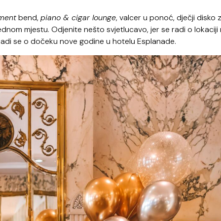
nment
bend,
piano & cigar lounge
, valcer u ponoć, dječji disko 
dnom mjestu. Odjenite nešto svjetlucavo, jer se radi o lokaciji
 Radi se o dočeku nove godine u hotelu Esplanade.