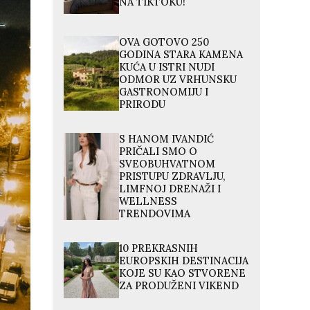
NA TIKTOKU!
OVA GOTOVO 250
GODINA STARA KAMENA
KUĆA U ISTRI NUDI
ODMOR UZ VRHUNSKU
GASTRONOMIJU I
PRIRODU
S HANOM IVANDIĆ
PRIČALI SMO O
SVEOBUHVATNOM
PRISTUPU ZDRAVLJU,
LIMFNOJ DRENAŽI I
WELLNESS
TRENDOVIMA
10 PREKRASNIH
EUROPSKIH DESTINACIJA
KOJE SU KAO STVORENE
ZA PRODUŽENI VIKEND