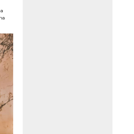
za
 na