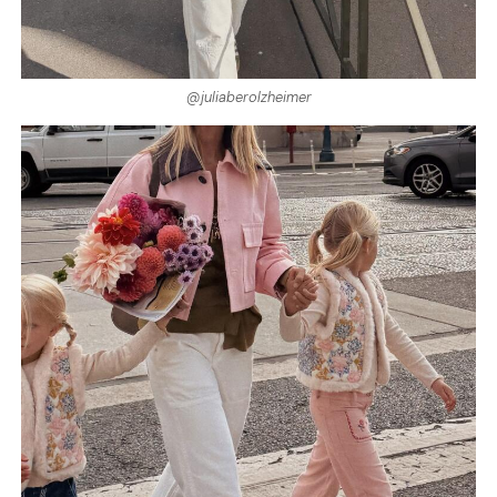
@juliaberolzheimer