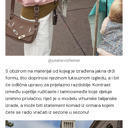
@juliaberolzheimer
S obzirom na materijal od kojeg je izrađena jakna drži
formu, što doprinosi njezinom luksuznom izgledu, a i bit
će odlična upravo za prijelazno razdoblje. Kontrast
između svjetlije ružičaste i tamnosmeđe boje djeluje
iznimno privlačno, riječ je o modelu vrhunske talijanske
izrade, a može biti statement komad iz ormara kojem
ćete se rado vraćati iz sezone u sezonu!