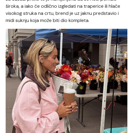
široka, a iako će odlično izgledati na traperice ili hlače
visokog struka na crtu, brend je uz jaknu predstavio i
midi suknju koja može biti dio kompleta.