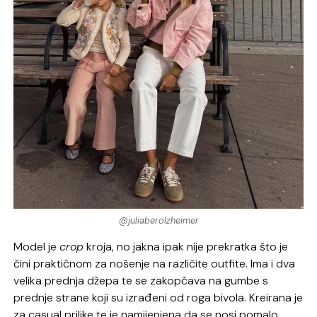
@juliaberolzheimer
Model je
crop
kroja, no jakna ipak nije prekratka što je
čini praktičnom za nošenje na različite outfite. Ima i dva
velika prednja džepa te se zakopčava na gumbe s
prednje strane koji su izrađeni od roga bivola. Kreirana je
za casual prilike te je namijenjena da se nosi pomalo