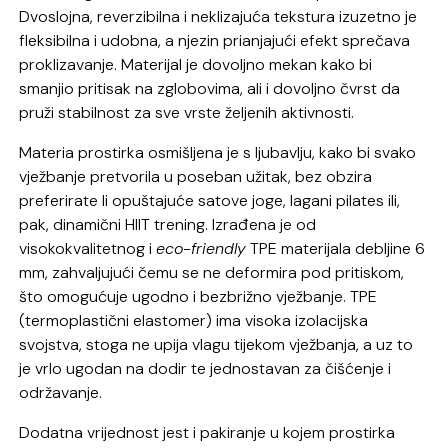
Dvoslojna, reverzibilna i neklizajuća tekstura izuzetno je
fleksibilna i udobna, a njezin prianjajući efekt sprečava
proklizavanje. Materijal je dovoljno mekan kako bi
smanjio pritisak na zglobovima, ali i dovoljno čvrst da
pruži stabilnost za sve vrste željenih aktivnosti.
Materia prostirka osmišljena je s ljubavlju, kako bi svako
vježbanje pretvorila u poseban užitak, bez obzira
preferirate li opuštajuće satove joge, lagani pilates ili,
pak, dinamični HIIT trening. Izrađena je od
visokokvalitetnog i
eco-friendly
TPE materijala debljine 6
mm, zahvaljujući čemu se ne deformira pod pritiskom,
što omogućuje ugodno i bezbrižno vježbanje. TPE
(termoplastični elastomer) ima visoka izolacijska
svojstva, stoga ne upija vlagu tijekom vježbanja, a uz to
je vrlo ugodan na dodir te jednostavan za čišćenje i
održavanje.
Dodatna vrijednost jest i pakiranje u kojem prostirka