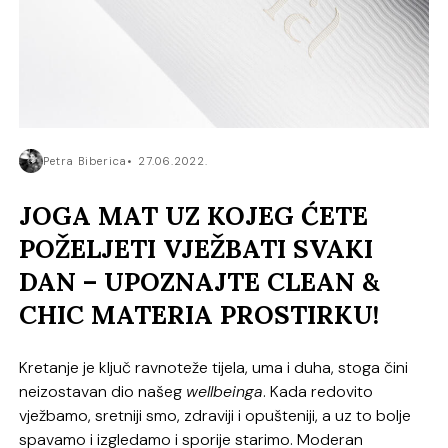
Petra Biberica
27.06.2022.
JOGA MAT UZ KOJEG ĆETE
POŽELJETI VJEŽBATI SVAKI
DAN – UPOZNAJTE CLEAN &
CHIC MATERIA PROSTIRKU!
Kretanje je ključ ravnoteže tijela, uma i duha, stoga čini
neizostavan dio našeg
wellbeinga
. Kada redovito
vježbamo, sretniji smo, zdraviji i opušteniji, a uz to bolje
spavamo i izgledamo i sporije starimo. Moderan