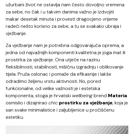
užurbani život ne ostavlja nam često dovoljno vremena
za sebe, no čak i u takvim danima važno je izdvojiti
makar desetak minuta i provesti dragocjeno vrijeme
radeći nešto korisno za sebe, a tu se svakako ubraja i
vježbanje.
Za vježbanje nam je potrebna odgovarajuća oprema, a
jedna od najvažnijih komponenti kvalitetna je joga mat ili
prostirka za vježbanje. Ona utječe na razinu
fleksibilnosti, stabilnosti, mišićnu izgradnju i oblikovanje
tijela. Pruža oslonac i pomaže da efikasnije i lakše
odradimo željenu vrstu aktivnosti. No, pored
funkcionalne, od velike važnosti je i estetska
komponenta, stoga je hrvatski
wellbeing
brend
Materia
osmislio i dizajnirao
chic
prostirku za vježbanje
, koja je
san svake minimalistice i zaljubljenice u pročišćenu
estetiku.