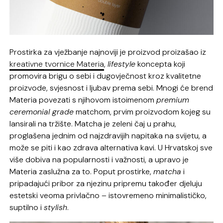
Prostirka za vježbanje najnoviji je proizvod proizašao iz
kreativne tvornice Materia
,
lifestyle
koncepta koji
promovira brigu o sebi i dugovječnost kroz kvalitetne
proizvode, svjesnost i ljubav prema sebi. Mnogi će brend
Materia povezati s njihovom istoimenom
premium
ceremonial grade
matchom, prvim proizvodom kojeg su
lansirali na tržište. Matcha je zeleni čaj u prahu,
proglašena jednim od najzdravijih napitaka na svijetu, a
može se piti i kao zdrava alternativa kavi. U Hrvatskoj sve
više dobiva na popularnosti i važnosti, a upravo je
Materia zaslužna za to. Poput prostirke,
matcha
i
pripadajući pribor za njezinu pripremu također djeluju
estetski veoma privlačno – istovremeno minimalističko,
suptilno i
stylish
.