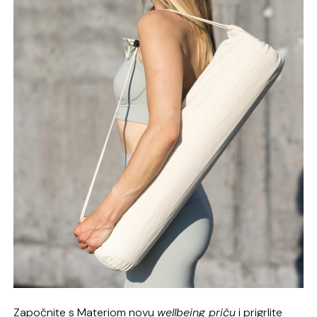
Započnite s Materiom novu
wellbeing priču
i prigrlite