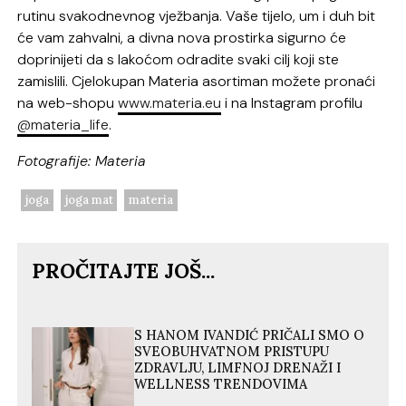
rutinu svakodnevnog vježbanja. Vaše tijelo, um i duh bit
će vam zahvalni, a divna nova prostirka sigurno će
doprinijeti da s lakoćom odradite svaki cilj koji ste
zamislili.
Cjelokupan Materia asortiman možete pronaći
na web-shopu
www.materia.eu
i na Instagram profilu
@materia_life
.
Fotografije: Materia
joga
joga mat
materia
PROČITAJTE JOŠ...
S HANOM IVANDIĆ PRIČALI SMO O
SVEOBUHVATNOM PRISTUPU
ZDRAVLJU, LIMFNOJ DRENAŽI I
WELLNESS TRENDOVIMA