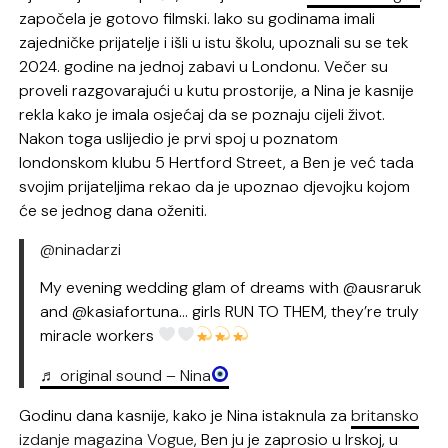
započela je gotovo filmski. Iako su godinama imali
zajedničke prijatelje i išli u istu školu, upoznali su se tek
2024. godine na jednoj zabavi u Londonu. Večer su
proveli razgovarajući u kutu prostorije, a Nina je kasnije
rekla kako je imala osjećaj da se poznaju cijeli život.
Nakon toga uslijedio je prvi spoj u poznatom
londonskom klubu 5 Hertford Street, a Ben je već tada
svojim prijateljima rekao da je upoznao djevojku kojom
će se jednog dana oženiti.
@ninadarzi
My evening wedding glam of dreams with @ausraruk
and @kasiafortuna… girls RUN TO THEM, they’re truly
miracle workers
♬ original sound – Nina
Godinu dana kasnije, kako je Nina istaknula za
britansko
izdanje magazina Vogue
, Ben ju je zaprosio u Irskoj, u