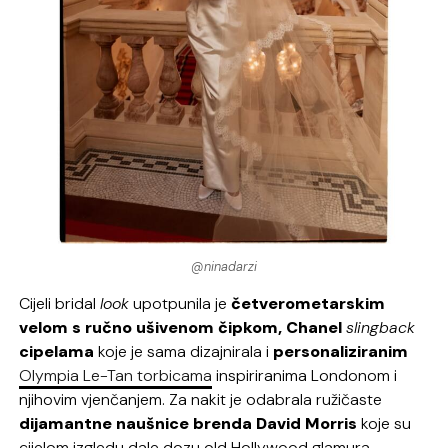
@ninadarzi
Cijeli bridal
look
upotpunila je
četverometarskim
velom s ručno ušivenom čipkom, Chanel
slingback
cipelama
koje je sama dizajnirala i
personaliziranim
Olympia Le-Tan torbicama
inspiriranima Londonom i
njihovim vjenčanjem. Za nakit je odabrala ružičaste
dijamantne naušnice brenda David Morris
koje su
cijelom izgledu dale dozu old Hollywood glamura.