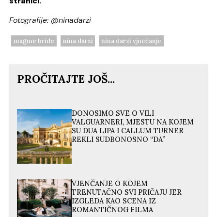
stranici.
Fotografije: @ninadarzi
magme bride
nina darzi
nina darzi vjnečanje
PROČITAJTE JOŠ...
DONOSIMO SVE O VILI
VALGUARNERI, MJESTU NA KOJEM
SU DUA LIPA I CALLUM TURNER
REKLI SUDBONOSNO “DA”
VJENČANJE O KOJEM
TRENUTAČNO SVI PRIČAJU JER
IZGLEDA KAO SCENA IZ
ROMANTIČNOG FILMA