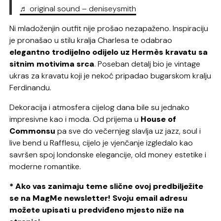
♬ original sound – deniseysmith
Ni mladoženjin outfit nije prošao nezapaženo. Inspiraciju
je pronašao u stilu kralja Charlesa te odabrao
elegantno trodijelno odijelo uz Hermès kravatu sa
sitnim motivima srca
. Poseban detalj bio je vintage
ukras za kravatu koji je nekoć pripadao bugarskom kralju
Ferdinandu.
Dekoracija i atmosfera cijelog dana bile su jednako
impresivne kao i moda. Od prijema u
House of
Commonsu
pa sve do večernjeg slavlja uz jazz, soul i
live bend u Rafflesu, cijelo je vjenčanje izgledalo kao
savršen spoj londonske elegancije, old money estetike i
moderne romantike.
* Ako vas zanimaju teme slične ovoj predbilježite
se na MagMe newsletter! Svoju email adresu
možete upisati u predviđeno mjesto niže na