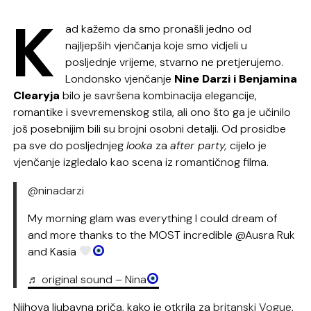
K
ad kažemo da smo pronašli jedno od
najljepših vjenčanja koje smo vidjeli u
posljednje vrijeme, stvarno ne pretjerujemo.
Londonsko vjenčanje
Nine Darzi i Benjamina
Clearyja
bilo je savršena kombinacija elegancije,
romantike i svevremenskog stila, ali ono što ga je učinilo
još posebnijim bili su brojni osobni detalji. Od prosidbe
pa sve do posljednjeg
looka
za
after party,
cijelo je
vjenčanje izgledalo kao scena iz romantičnog filma.
@ninadarzi
My morning glam was everything I could dream of
and more thanks to the MOST incredible @Ausra Ruk
and Kasia
♬ original sound – Nina
Njihova ljubavna priča, kako je otkrila za
britanski Vogue
,