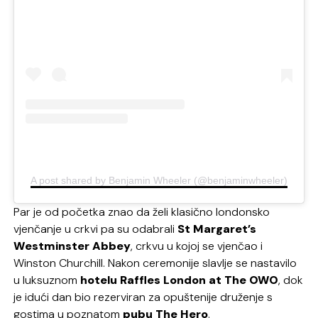
A post shared by Benjamin Wheeler (@benjaminwheeler)
Par je od početka znao da želi klasično londonsko
vjenčanje u crkvi pa su odabrali
St Margaret’s
Westminster Abbey
, crkvu u kojoj se vjenčao i
Winston Churchill. Nakon ceremonije slavlje se nastavilo
u luksuznom
hotelu Raffles London at The OWO
, dok
je idući dan bio rezerviran za opuštenije druženje s
gostima u poznatom
pubu The Hero
.