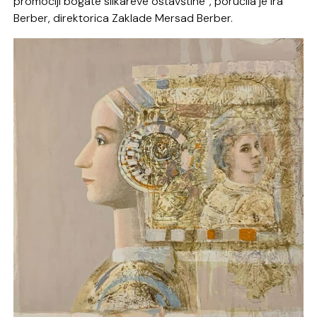
promociji bogate slikareve ostavštine”, poručila je Ira
Berber, direktorica Zaklade Mersad Berber.