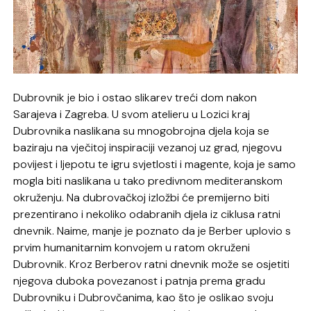
Dubrovnik je bio i ostao slikarev treći dom nakon
Sarajeva i Zagreba. U svom atelieru u Lozici kraj
Dubrovnika naslikana su mnogobrojna djela koja se
baziraju na vječitoj inspiraciji vezanoj uz grad, njegovu
povijest i ljepotu te igru svjetlosti i magente, koja je samo
mogla biti naslikana u tako predivnom mediteranskom
okruženju. Na dubrovačkoj izložbi će premijerno biti
prezentirano i nekoliko odabranih djela iz ciklusa ratni
dnevnik. Naime, manje je poznato da je Berber uplovio s
prvim humanitarnim konvojem u ratom okruženi
Dubrovnik. Kroz Berberov ratni dnevnik može se osjetiti
njegova duboka povezanost i patnja prema gradu
Dubrovniku i Dubrovčanima, kao što je oslikao svoju