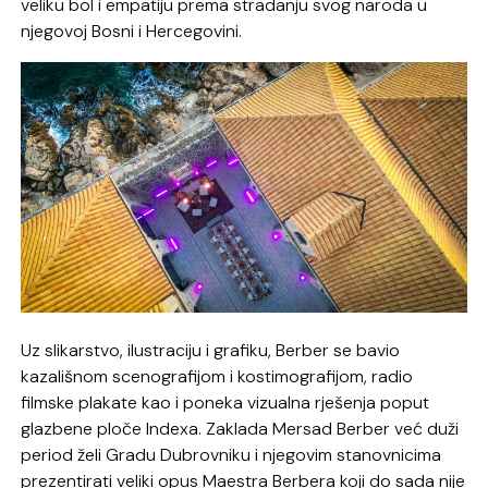
veliku bol i empatiju prema stradanju svog naroda u
njegovoj Bosni i Hercegovini.
Uz slikarstvo, ilustraciju i grafiku, Berber se bavio
kazališnom scenografijom i kostimografijom, radio
filmske plakate kao i poneka vizualna rješenja poput
glazbene ploče Indexa. Zaklada Mersad Berber već duži
period želi Gradu Dubrovniku i njegovim stanovnicima
prezentirati veliki opus Maestra Berbera koji do sada nije