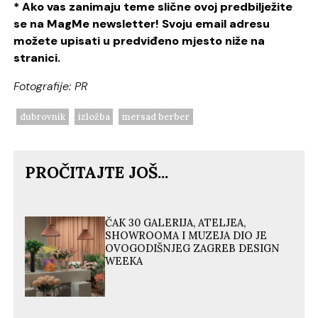
* Ako vas zanimaju teme slične ovoj predbilježite
se na MagMe newsletter! Svoju email adresu
možete upisati u predviđeno mjesto niže na
stranici.
Fotografije: PR
dubrovnik
izložba
mersad berber
PROČITAJTE JOŠ...
ČAK 30 GALERIJA, ATELJEA,
SHOWROOMA I MUZEJA DIO JE
OVOGODIŠNJEG ZAGREB DESIGN
WEEKA