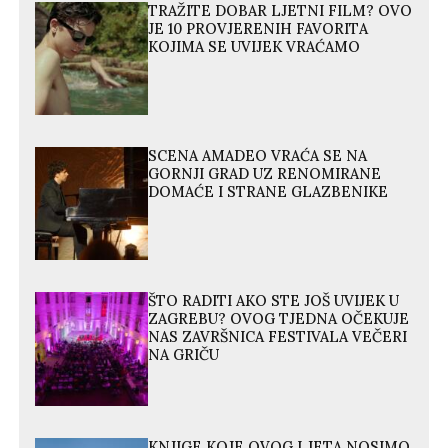
TRAŽITE DOBAR LJETNI FILM? OVO
JE 10 PROVJERENIH FAVORITA
KOJIMA SE UVIJEK VRAĆAMO
SCENA AMADEO VRAĆA SE NA
GORNJI GRAD UZ RENOMIRANE
DOMAĆE I STRANE GLAZBENIKE
ŠTO RADITI AKO STE JOŠ UVIJEK U
ZAGREBU? OVOG TJEDNA OČEKUJE
NAS ZAVRŠNICA FESTIVALA VEČERI
NA GRIČU
KNJIGE KOJE OVOG LJETA NOSIMO