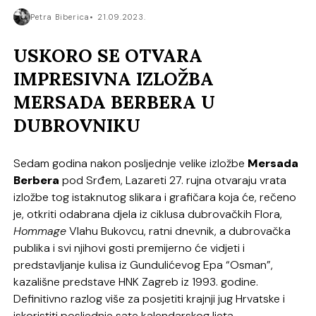
Petra Biberica
21.09.2023.
USKORO SE OTVARA
IMPRESIVNA IZLOŽBA
MERSADA BERBERA U
DUBROVNIKU
Sedam godina nakon posljednje velike izložbe
Mersada
Berbera
pod Srđem, Lazareti 27. rujna otvaraju vrata
izložbe tog istaknutog slikara i grafičara koja će, rečeno
je, otkriti odabrana djela iz ciklusa dubrovačkih Flora,
Hommage
Vlahu Bukovcu, ratni dnevnik, a dubrovačka
publika i svi njihovi gosti premijerno će vidjeti i
predstavljanje kulisa iz Gundulićevog Epa “Osman”,
kazališne predstave HNK Zagreb iz 1993. godine.
Definitivno razlog više za posjetiti krajnji jug Hrvatske i
iskoristiti posljednje sate kalendarskog ljeta.