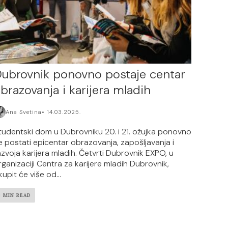
ubrovnik ponovno postaje centar
brazovanja i karijera mladih
Ana Svetina
14.03.2025.
tudentski dom u Dubrovniku 20. i 21. ožujka ponovno
e postati epicentar obrazovanja, zapošljavanja i
azvoja karijera mladih. Četvrti Dubrovnik EXPO, u
rganizaciji Centra za karijere mladih Dubrovnik,
upit će više od...
3 MIN READ