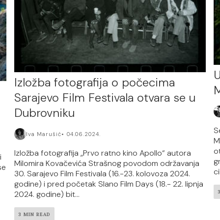
U
Izložba fotografija o počecima
M
Sarajevo Film Festivala otvara se u
Dubrovniku
S
Iva Marušić
04.06.2024.
M
o
Izložba fotografija „Prvo ratno kino Apollo“ autora
i
g
Milomira Kovačevića Strašnog povodom održavanja
se
c
30. Sarajevo Film Festivala (16.-23. kolovoza 2024.
godine) i pred početak Slano Film Days (18.- 22. lipnja
2024. godine) bit...
3 MIN READ