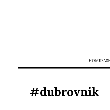
HOME
FAS
#dubrovnik