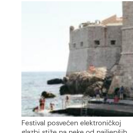
Festival posvećen elektroničkoj
glazbi stiže na neke od najljepših