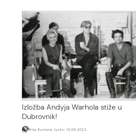
Izložba Andyja Warhola stiže u
Dubrovnik!
Rita Rumora Jurki
15.09.2023.