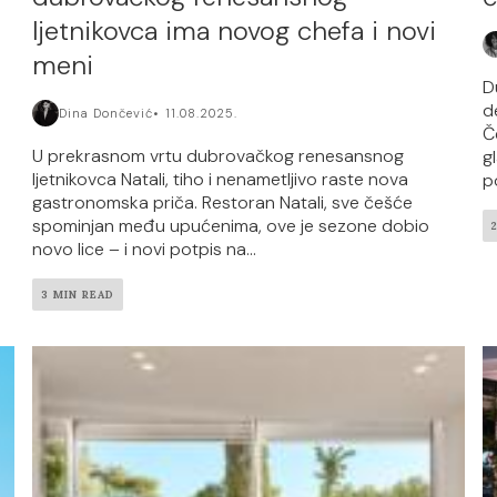
ljetnikovca ima novog chefa i novi
meni
D
d
Dina Dončević
11.08.2025.
Č
U prekrasnom vrtu dubrovačkog renesansnog
g
ljetnikovca Natali, tiho i nenametljivo raste nova
p
gastronomska priča. Restoran Natali, sve češće
spominjan među upućenima, ove je sezone dobio
novo lice – i novi potpis na...
3 MIN READ