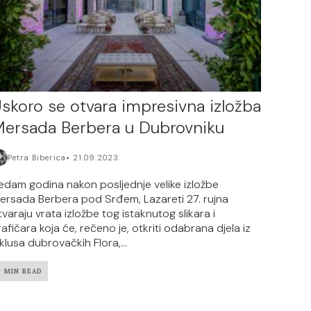
skoro se otvara impresivna izložba
ersada Berbera u Dubrovniku
Petra Biberica
21.09.2023.
edam godina nakon posljednje velike izložbe
ersada Berbera pod Srđem, Lazareti 27. rujna
tvaraju vrata izložbe tog istaknutog slikara i
rafičara koja će, rečeno je, otkriti odabrana djela iz
iklusa dubrovačkih Flora,...
3 MIN READ