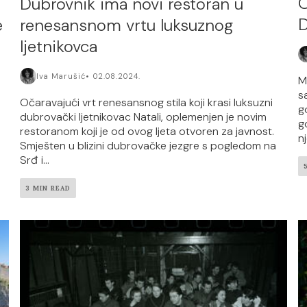
O
Dubrovnik ima novi restoran u
D
e
renesansnom vrtu luksuznog
ljetnikovca
Iva Marušić
02.08.2024.
M
s
Očaravajući vrt renesansnog stila koji krasi luksuzni
g
dubrovački ljetnikovac Natali, oplemenjen je novim
g
restoranom koji je od ovog ljeta otvoren za javnost.
nj
Smješten u blizini dubrovačke jezgre s pogledom na
Srđ i...
3 MIN READ