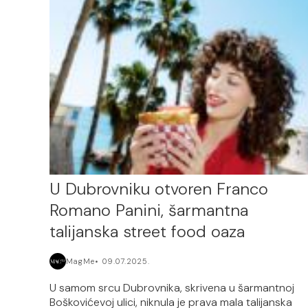
U Dubrovniku otvoren Franco
Romano Panini, šarmantna
talijanska street food oaza
MagMe
09.07.2025.
U samom srcu Dubrovnika, skrivena u šarmantnoj
Boškovićevoj ulici, niknula je prava mala talijanska