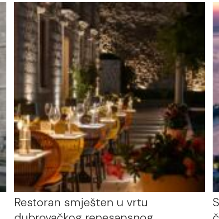
Restoran smješten u vrtu
S
dubrovačkog renesansnog
č