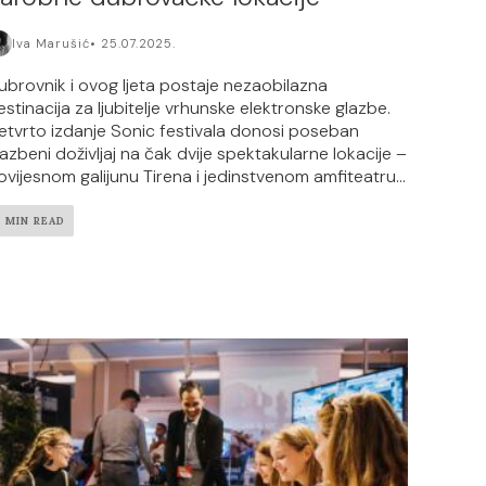
Iva Marušić
25.07.2025.
ubrovnik i ovog ljeta postaje nezaobilazna
estinacija za ljubitelje vrhunske elektronske glazbe.
etvrto izdanje Sonic festivala donosi poseban
lazbeni doživljaj na čak dvije spektakularne lokacije –
ovijesnom galijunu Tirena i jedinstvenom amfiteatru...
2 MIN READ