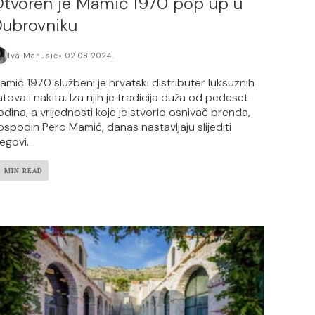
tvoren je Mamić 1970 pop up u
ubrovniku
Iva Marušić
02.08.2024.
amić 1970 službeni je hrvatski distributer luksuznih
atova i nakita. Iza njih je tradicija duža od pedeset
odina, a vrijednosti koje je stvorio osnivač brenda,
ospodin Pero Mamić, danas nastavljaju slijediti
egovi...
5 MIN READ