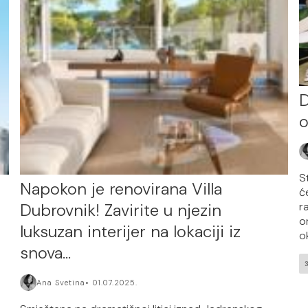
D
o
S
Napokon je renovirana Villa
ć
Dubrovnik! Zavirite u njezin
r
o
luksuzan interijer na lokaciji iz
ok
snova…
Ana Svetina
01.07.2025.