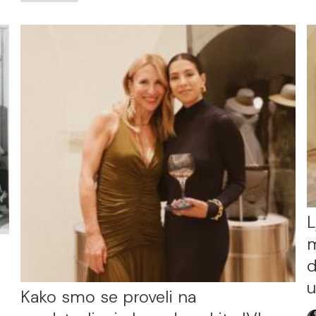
L
m
d
u
Kako smo se proveli na