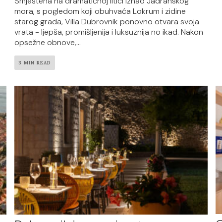
Smještena na dramatičnoj litici iznad Jadranskog
mora, s pogledom koji obuhvaća Lokrum i zidine
starog grada, Villa Dubrovnik ponovno otvara svoja
vrata - ljepša, promišljenija i luksuznija no ikad. Nakon
opsežne obnove,...
3 MIN READ