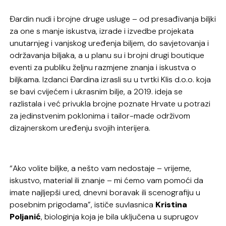
Đardin nudi i brojne druge usluge – od presađivanja biljki
za one s manje iskustva, izrade i izvedbe projekata
unutarnjeg i vanjskog uređenja biljem, do savjetovanja i
održavanja biljaka, a u planu su i brojni drugi boutique
eventi za publiku željnu razmjene znanja i iskustva o
biljkama. Izdanci Đardina izrasli su u tvrtki Klis d.o.o. koja
se bavi cvijećem i ukrasnim bilje, a 2019. ideja se
razlistala i već privukla brojne poznate Hrvate u potrazi
za jedinstvenim poklonima i tailor-made održivom
dizajnerskom uređenju svojih interijera.
“Ako volite biljke, a nešto vam nedostaje – vrijeme,
iskustvo, material ili znanje – mi ćemo vam pomoći da
imate najljepši ured, dnevni boravak ili scenografiju u
posebnim prigodama”, ističe suvlasnica
Kristina
Poljanić
, biologinja koja je bila uključena u suprugov