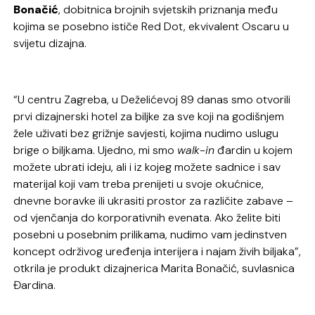
Bonačić
, dobitnica brojnih svjetskih priznanja među
kojima se posebno ističe Red Dot, ekvivalent Oscaru u
svijetu dizajna.
“U centru Zagreba, u Deželićevoj 89 danas smo otvorili
prvi dizajnerski hotel za biljke za sve koji na godišnjem
žele uživati bez grižnje savjesti, kojima nudimo uslugu
brige o biljkama. Ujedno, mi smo
walk-in
đardin u kojem
možete ubrati ideju, ali i iz kojeg možete sadnice i sav
materijal koji vam treba prenijeti u svoje okućnice,
dnevne boravke ili ukrasiti prostor za različite zabave –
od vjenčanja do korporativnih evenata. Ako želite biti
posebni u posebnim prilikama, nudimo vam jedinstven
koncept održivog uređenja interijera i najam živih biljaka”,
otkrila je produkt dizajnerica Marita Bonačić, suvlasnica
Đardina.