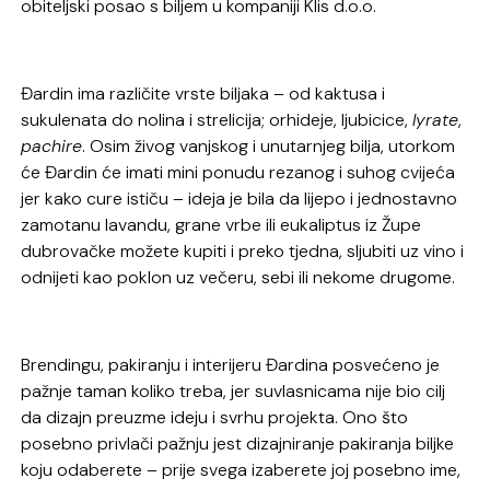
obiteljski posao s biljem u kompaniji Klis d.o.o.
Đardin ima različite vrste biljaka – od kaktusa i
sukulenata do nolina i strelicija; orhideje, ljubicice,
lyrate
,
pachire
. Osim živog vanjskog i unutarnjeg bilja, utorkom
će Đardin će imati mini ponudu rezanog i suhog cvijeća
jer kako cure ističu – ideja je bila da lijepo i jednostavno
zamotanu lavandu, grane vrbe ili eukaliptus iz Župe
dubrovačke možete kupiti i preko tjedna, sljubiti uz vino i
odnijeti kao poklon uz večeru, sebi ili nekome drugome.
Brendingu, pakiranju i interijeru Đardina posvećeno je
pažnje taman koliko treba, jer suvlasnicama nije bio cilj
da dizajn preuzme ideju i svrhu projekta. Ono što
posebno privlači pažnju jest dizajniranje pakiranja biljke
koju odaberete – prije svega izaberete joj posebno ime,