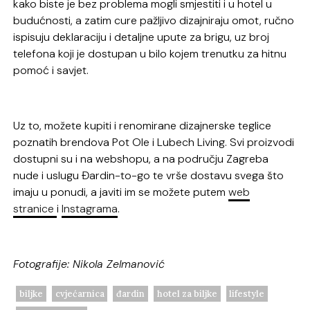
kako biste je bez problema mogli smjestiti i u hotel u
budućnosti, a zatim cure pažljivo dizajniraju omot, ručno
ispisuju deklaraciju i detaljne upute za brigu, uz broj
telefona koji je dostupan u bilo kojem trenutku za hitnu
pomoć i savjet.
Uz to, možete kupiti i renomirane dizajnerske teglice
poznatih brendova Pot Ole i Lubech Living. Svi proizvodi
dostupni su i na webshopu, a na području Zagreba
nude i uslugu Đardin-to-go te vrše dostavu svega što
imaju u ponudi, a javiti im se možete putem
web
stranice
i
Instagrama
.
Fotografije: Nikola Zelmanović
biljke
cvjećarnica
đardin
hotel za biljke
lifestyle