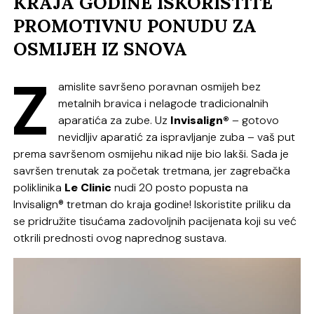
KRAJA GODINE ISKORISTITE
PROMOTIVNU PONUDU ZA
OSMIJEH IZ SNOVA
Z
amislite savršeno poravnan osmijeh bez
metalnih bravica i nelagode tradicionalnih
aparatića za zube. Uz
Invisalign®
– gotovo
nevidljiv aparatić za ispravljanje zuba – vaš put
prema savršenom osmijehu nikad nije bio lakši. Sada je
savršen trenutak za početak tretmana, jer zagrebačka
poliklinika
Le Clinic
nudi 20 posto popusta na
Invisalign® tretman do kraja godine! Iskoristite priliku da
se pridružite tisućama zadovoljnih pacijenata koji su već
otkrili prednosti ovog naprednog sustava.