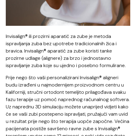
Invisalign® ili prozirni aparatić za zube je metoda
ispravljanja zuba bez upotrebe tradicionalnih žica i
bravica. Invisalign® aparatić za zube koristi tanke
prozirne udlage (alignere) za brzo i jednostavno
ispravljanje zuba koje su ujedno i posebno formulirane.
Prije nego što vaši personalizirani Invisalign® aligneri
budu izrađeni u najmodernijem proizvodnom centru u
Kaliforniji, stručni ortodont temeljito prilagođava svaku
fazu terapije uz pomoć naprednog računalnog softvera.
Uz naprednu 3D simulaciju možete unaprijed vidjeti kako
će se vaši zubi postepeno ispravljati, pružajući vam uvid
u rezultat prije nego što terapija uopće započne. Većina
pacijenata postiže savršeno ravne zube s Invisalign®
terapijom unutar samo 12 mjeseci, a neki vide rezultate