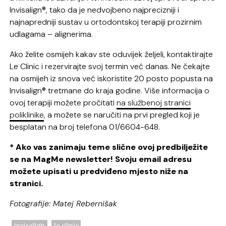
Invisalign®, tako da je nedvojbeno najprecizniji i
najnapredniji sustav u ortodontskoj terapiji prozirnim
udlagama – alignerima.
Ako želite osmijeh kakav ste oduvijek željeli, kontaktirajte
Le Clinic i rezervirajte svoj termin već danas. Ne čekajte
na osmijeh iz snova već iskoristite 20 posto popusta na
Invisalign® tretmane do kraja godine. Više informacija o
ovoj terapiji možete pročitati
na službenoj stranici
poliklinike
, a možete se naručiti na prvi pregled koji je
besplatan na broj telefona 01/6604-648.
* Ako vas zanimaju teme slične ovoj predbilježite
se na MagMe newsletter! Svoju email adresu
možete upisati u predviđeno mjesto niže na
stranici.
Fotografije: Matej Rebernišak
invisalign
le clinic