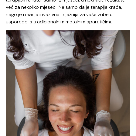
već za nekoliko mjeseci. Ne samo da je terapija kraća,
nego je i manje invazivna i nježnija za vaše zube u
usporedbi s tradicionalnim metalnim aparatićima.