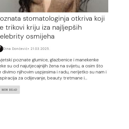
oznata stomatologinja otkriva koji
e trikovi kriju iza najljepših
elebrity osmijeha
Dina Dončević
21.03.2025.
vjetski poznate glumice, glazbenice i manekenke
eke su od najutjecajnijih žena na svijetu, a osim što
e divimo njihovim uspjesima i radu, nerijetko su nam i
nspiracija za odijevanje, beauty tretmane i...
6 MIN READ