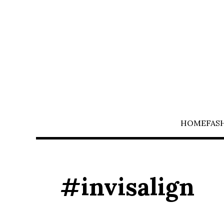
HOME
FAS
#invisalign