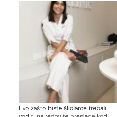
Evo zašto biste školarce trebali
voditi na redovite preglede kod