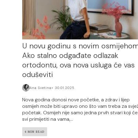
U novu godinu s novim osmijehom
Ako stalno odgađate odlazak
ortodontu, ova nova usluga će vas
oduševiti
Ana Svetina
30.01.2025.
Nova godina donosi nove početke, a zdrav i lijep
osmijeh može biti upravo ono što vam treba za svje
početak. Osmijeh nije samo jedna prvih stvari koji će
svi primijetiti na vama,...
4 MIN READ