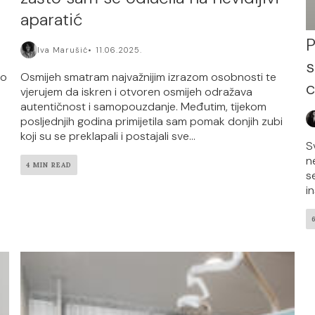
aparatić
P
Iva Marušić
11.06.2025.
s
ko
Osmijeh smatram najvažnijim izrazom osobnosti te
c
vjerujem da iskren i otvoren osmijeh odražava
autentičnost i samopouzdanje. Međutim, tijekom
posljednjih godina primijetila sam pomak donjih zubi
koji su se preklapali i postajali sve...
S
n
4 MIN READ
s
i