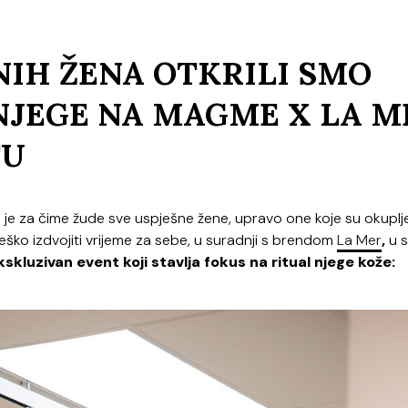
IH ŽENA OTKRILI SMO
NJEGE NA MAGME X LA M
TU
no je za čime žude sve uspješne žene, upravo one koje su okuplj
ško izdvojiti vrijeme za sebe, u suradnji s brendom
La
Mer
,
u s
kskluzivan event
koji stavlja fokus na ritual njege kože: