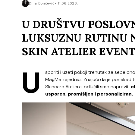
Dina Dončević
11.06.2026.
U DRUŠTVU POSLOVN
LUKSUZNU RUTINU 
SKIN ATELIER EVEN
U
sporiti i uzeti pokoji trenutak za sebe o
MagMe zajednici. Znajući da je ponekad te
Skincare Ateliera, odlučili smo napraviti
e
usporen, promišljen i personaliziran.