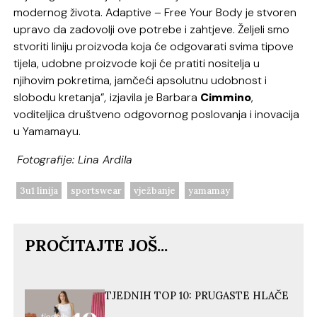
modernog života. Adaptive – Free Your Body je stvoren
upravo da zadovolji ove potrebe i zahtjeve. Željeli smo
stvoriti liniju proizvoda koja će odgovarati svima tipove
tijela, udobne proizvode koji će pratiti nositelja u
njihovim pokretima, jamčeći apsolutnu udobnost i
slobodu kretanja”
,
izjavila je Barbara
Cimmino
,
voditeljica društveno odgovornog poslovanja i inovacija
u Yamamayu.
Fotografije: Lina Ardila
3u1 linija
sportswear
vježbanje
yamamay
PROČITAJTE JOŠ...
TJEDNIH TOP 10: PRUGASTE HLAČE