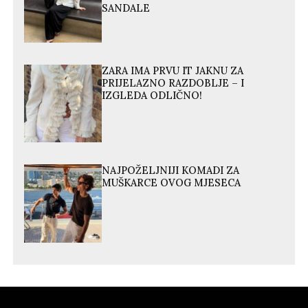
SANDALE
ZARA IMA PRVU IT JAKNU ZA
PRIJELAZNO RAZDOBLJE – I
IZGLEDA ODLIČNO!
NAJPOŽELJNIJI KOMADI ZA
MUŠKARCE OVOG MJESECA