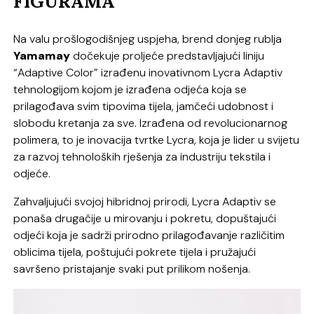
FIGURAMA
Na valu prošlogodišnjeg uspjeha, brend donjeg rublja
Yamamay
dočekuje proljeće predstavljajući liniju
“Adaptive Color” izrađenu inovativnom Lycra Adaptiv
tehnologijom kojom je izrađena odjeća koja se
prilagođava svim tipovima tijela, jamčeći udobnost i
slobodu kretanja za sve. Izrađena od revolucionarnog
polimera, to je inovacija tvrtke Lycra, koja je lider u svijetu
za razvoj tehnoloških rješenja za industriju tekstila i
odjeće.
Zahvaljujući svojoj hibridnoj prirodi, Lycra Adaptiv se
ponaša drugačije u mirovanju i pokretu, dopuštajući
odjeći koja je sadrži prirodno prilagođavanje različitim
oblicima tijela, poštujući pokrete tijela i pružajući
savršeno pristajanje svaki put prilikom nošenja.