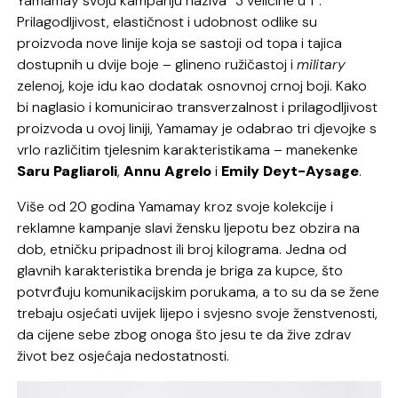
Yamamay svoju kampanju naziva “3 veličine u 1”.
Prilagodljivost, elastičnost i udobnost odlike su
proizvoda nove linije koja se sastoji od topa i tajica
dostupnih u dvije boje – glineno ružičastoj i
military
zelenoj, koje idu kao dodatak osnovnoj crnoj boji. Kako
bi naglasio i komunicirao transverzalnost i prilagodljivost
proizvoda u ovoj liniji, Yamamay je odabrao tri djevojke s
vrlo različitim tjelesnim karakteristikama – manekenke
Saru Pagliaroli
,
Annu Agrelo
i
Emily Deyt-Aysage
.
Više od 20 godina Yamamay kroz svoje kolekcije i
reklamne kampanje slavi žensku ljepotu bez obzira na
dob, etničku pripadnost ili broj kilograma. Jedna od
glavnih karakteristika brenda je briga za kupce, što
potvrđuju komunikacijskim porukama, a to su da se žene
trebaju osjećati uvijek lijepo i svjesno svoje ženstvenosti,
da cijene sebe zbog onoga što jesu te da žive zdrav
život bez osjećaja nedostatnosti.