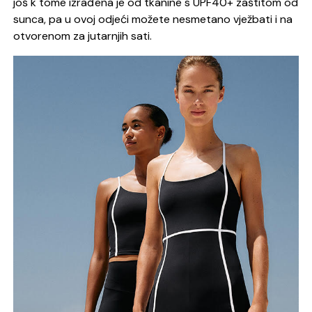
još k tome izrađena je od tkanine s UPF40+ zaštitom od
sunca, pa u ovoj odjeći možete nesmetano vježbati i na
otvorenom za jutarnjih sati.