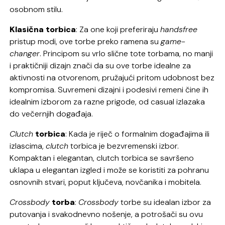
osobnom stilu.
Klasična torbica
: Za one koji preferiraju
handsfree
pristup modi, ove torbe preko ramena su
game-
changer
. Principom su vrlo slične tote torbama, no manji
i praktičniji dizajn znači da su ove torbe idealne za
aktivnosti na otvorenom, pružajući pritom udobnost bez
kompromisa. Suvremeni dizajni i podesivi remeni čine ih
idealnim izborom za razne prigode, od casual izlazaka
do večernjih događaja.
Clutch
torbica
: Kada je riječ o formalnim događajima ili
izlascima,
clutch
torbica je bezvremenski izbor.
Kompaktan i elegantan, clutch torbica se savršeno
uklapa u elegantan izgled i može se koristiti za pohranu
osnovnih stvari, poput ključeva, novčanika i mobitela.
Crossbody
torba
:
Crossbody
torbe su idealan izbor za
putovanja i svakodnevno nošenje, a potrošači su ovu