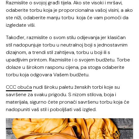
Razmislite o svojoj građi tijela. Ako ste visoki i mršavi,
odaberite torbu koja je proporcionalna vašoj visini, a ako
ste niži, odaberite manju torbu koja će vam pomoći da
izgledate viši.
Također, razmislite o svom stilu odijevanja jer klasičan
stil nadopunjuje torbu u neutralnoj boji s jednostavnim
dizajnom, a trendi stil zahtijeva, torbu u boji ili s
upadljivim printom. Razmislite i o svojem budžetu. Torbe
dolaze u širokom rasponu cijena, pa stoga odaberite
torbu koja odgovara Vašem budžetu.
CCC obuća
nudi široku paletu ženskih torbi koje su
savršene za svaku prigodu. S nizom stilova, boja i
materijala, sigurno ćete pronaći savršenu torbu koja će
nadopuniti vaš stil i poboljšati vaš izgled.