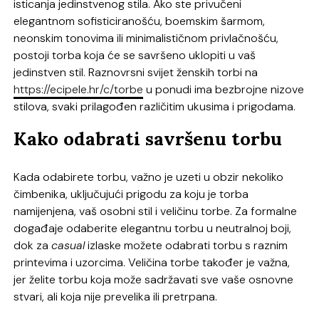
isticanja jedinstvenog stila. Ako ste privučeni
elegantnom sofisticiranošću, boemskim šarmom,
neonskim tonovima ili minimalističnom privlačnošću,
postoji torba koja će se savršeno uklopiti u vaš
jedinstven stil. Raznovrsni svijet ženskih torbi na
https://ecipele.hr/c/torbe
u ponudi ima bezbrojne nizove
stilova, svaki prilagođen različitim ukusima i prigodama.
Kako odabrati savršenu torbu
Kada odabirete torbu, važno je uzeti u obzir nekoliko
čimbenika, uključujući prigodu za koju je torba
namijenjena, vaš osobni stil i veličinu torbe. Za formalne
događaje odaberite elegantnu torbu u neutralnoj boji,
dok za
casual
izlaske možete odabrati torbu s raznim
printevima i uzorcima. Veličina torbe također je važna,
jer želite torbu koja može sadržavati sve vaše osnovne
stvari, ali koja nije prevelika ili pretrpana.