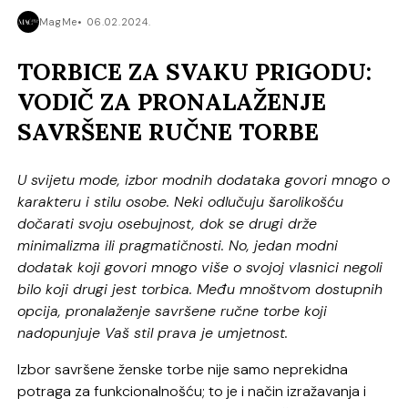
MagMe
06.02.2024.
TORBICE ZA SVAKU PRIGODU:
VODIČ ZA PRONALAŽENJE
SAVRŠENE RUČNE TORBE
U svijetu mode, izbor modnih dodataka govori mnogo o
karakteru i stilu osobe. Neki odlučuju šarolikošću
dočarati svoju osebujnost, dok se drugi drže
minimalizma ili pragmatičnosti. No, jedan modni
dodatak koji govori mnogo više o svojoj vlasnici negoli
bilo koji drugi jest torbica. Među mnoštvom dostupnih
opcija, pronalaženje savršene ručne torbe koji
nadopunjuje Vaš stil prava je umjetnost.
Izbor savršene ženske torbe nije samo neprekidna
potraga za funkcionalnošću; to je i način izražavanja i