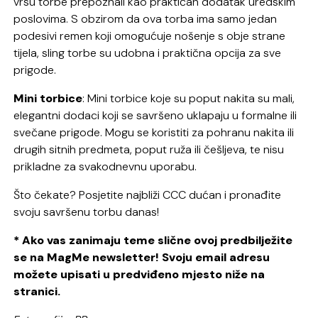
vrsu torbe prepoznali kao praktičan dodatak uredskim
poslovima. S obzirom da ova torba ima samo jedan
podesivi remen koji omogućuje nošenje s obje strane
tijela, sling torbe su udobna i praktična opcija za sve
prigode.
Mini torbice
: Mini torbice koje su poput nakita su mali,
elegantni dodaci koji se savršeno uklapaju u formalne ili
svečane prigode. Mogu se koristiti za pohranu nakita ili
drugih sitnih predmeta, poput ruža ili češljeva, te nisu
prikladne za svakodnevnu uporabu.
Što čekate? Posjetite najbliži CCC dućan i pronađite
svoju savršenu torbu danas!
* Ako vas zanimaju teme slične ovoj predbilježite
se na MagMe newsletter! Svoju email adresu
možete upisati u predviđeno mjesto niže na
stranici.