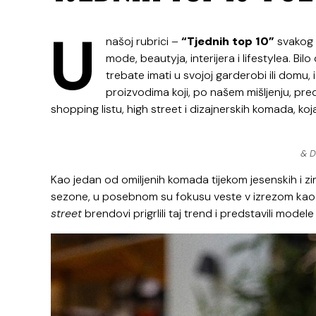
U
našoj rubrici –
“Tjednih top 10”
svakog 
mode, beautyja, interijera i lifestylea. Bi
trebate imati u svojoj garderobi ili domu,
proizvodima koji, po našem mišljenju, pre
shopping listu, high street i dizajnerskih komada, ko
& D
Kao jedan od omiljenih komada tijekom jesenskih i zi
sezone, u posebnom su fokusu veste v izrezom kao
street
brendovi prigrlili taj trend i predstavili modele 