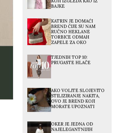
KOJI IZGLEDA KAO IZ
BAJKE
KATRIN JE DOMAĆI
BREND ČIJE SU NAM
RUČNO HEKLANE
TORBICE ODMAH
ZAPELE ZA OKO
TJEDNIH TOP 10:
PRUGASTE HLAČE
AKO VOLITE SLOJEVITO
STILIZIRANJE NAKITA,
OVO JE BREND KOJI
MORATE UPOZNATI
OKER JE JEDNA OD
NAJELEGANTNIJIH