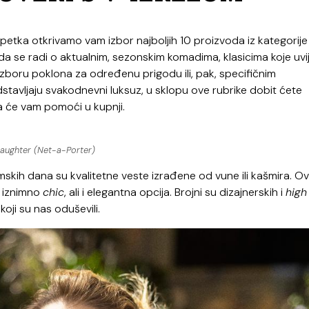
petka otkrivamo vam izbor najboljih 10 proizvoda iz kategorije
lo da se radi o aktualnim, sezonskim komadima, klasicima koje uvi
 izboru poklona za određenu prigodu ili, pak, specifičnim
dstavljaju svakodnevni luksuz, u sklopu ove rubrike dobit ćete
ja će vam pomoći u kupnji.
aughter (Net-a-Porter)
mskih dana su kvalitetne veste izrađene od vune ili kašmira. O
 iznimno
chic
, ali i elegantna opcija. Brojni su dizajnerskih i
high
koji su nas oduševili.