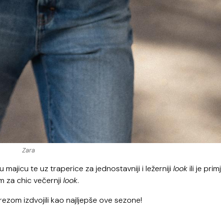
Zara
majicu te uz traperice za jednostavniji i ležerniji
look
ili je prim
om za chic večernji
look
.
zrezom izdvojili kao najljepše ove sezone!