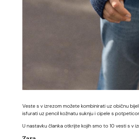
Veste s v izrezom možete kombinirati uz običnu bijelu 
isfurati uz pencil kožnatu suknju i cipele s potpetic
U nastavku članka otkrijte kojih smo to 10 vesti s v i
Zara