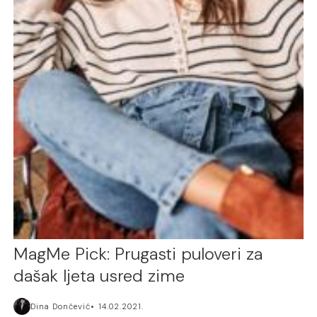
MagMe Pick: Prugasti puloveri za
dašak ljeta usred zime
Dina Dončević
14.02.2021.