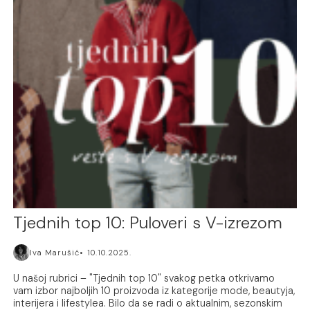
Tjednih top 10: Puloveri s V-izrezom
Iva Marušić
10.10.2025.
U našoj rubrici – "Tjednih top 10" svakog petka otkrivamo
vam izbor najboljih 10 proizvoda iz kategorije mode, beautyja,
interijera i lifestylea. Bilo da se radi o aktualnim, sezonskim