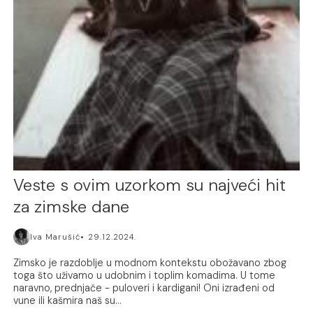
Veste s ovim uzorkom su najveći hit
za zimske dane
Iva Marušić
29.12.2024.
Zimsko je razdoblje u modnom kontekstu obožavano zbog
toga što uživamo u udobnim i toplim komadima. U tome
naravno, prednjače - puloveri i kardigani! Oni izrađeni od
vune ili kašmira naš su...