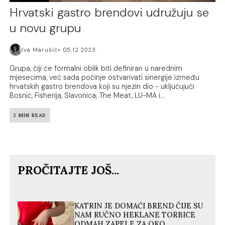
Hrvatski gastro brendovi udružuju se
u novu grupu
Iva Marušić
05.12.2023.
Grupa, čiji će formalni oblik biti definiran u narednim
mjesecima, već sada počinje ostvarivati sinergije između
hrvatskih gastro brendova koji su njezin dio - uključujući
Bosnić, Fisherija, Slavonica, The Meat, LU-MA i...
2 MIN READ
PROČITAJTE JOŠ...
KATRIN JE DOMAĆI BREND ČIJE SU
NAM RUČNO HEKLANE TORBICE
ODMAH ZAPELE ZA OKO