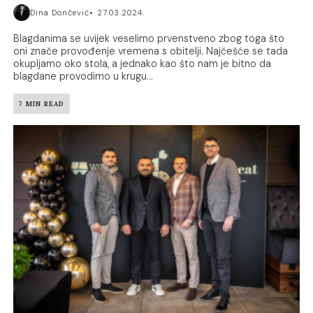
Dina Dončević
27.03.2024.
Blagdanima se uvijek veselimo prvenstveno zbog toga što
oni znače provođenje vremena s obitelji. Najčešće se tada
okupljamo oko stola, a jednako kao što nam je bitno da
blagdane provodimo u krugu...
7 MIN READ