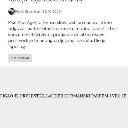
Petra Biberica
26.10.2020.
Piše Ana Ageljić. Termin slow fashion nastao je kao
odgovor na trenutačno stanje u modnoj branši - brz
konzumeristički život, pretjerano kratke rokove
proizvodnje te nebrigu o ljudima i okolišu. Dio je
"sporog...
6 MIN READ
TIGAO JE PRVI ESTÉE LAUDER GURMANSKI PARFEM I VEĆ JE N