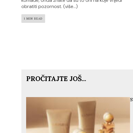
komade, onda znate da su to oni na koje vrijedi
obratiti pozornost. (više…)
1 MIN READ
PROČITAJTE JOŠ...
S