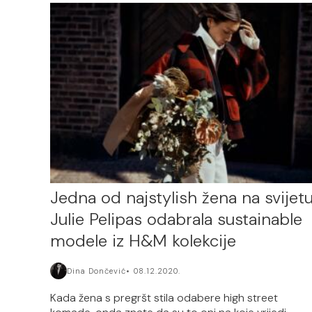
Jedna od najstylish žena na svijet
Julie Pelipas odabrala sustainable
modele iz H&M kolekcije
Dina Dončević
08.12.2020.
Kada žena s pregršt stila odabere high street