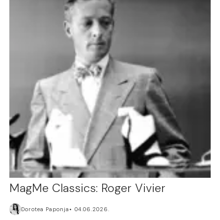
MagMe Classics: Roger Vivier
Dorotea Paponja
04.06.2026.