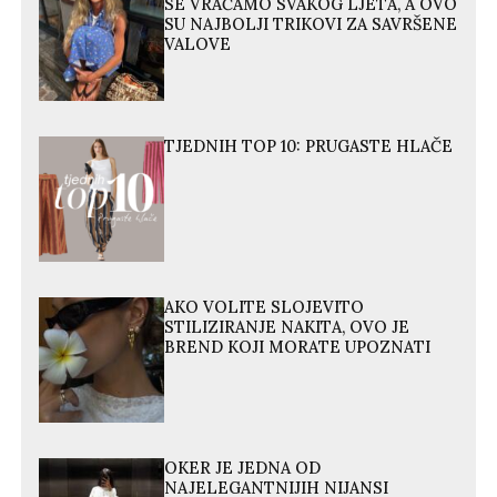
SE VRAĆAMO SVAKOG LJETA, A OVO
SU NAJBOLJI TRIKOVI ZA SAVRŠENE
VALOVE
TJEDNIH TOP 10: PRUGASTE HLAČE
AKO VOLITE SLOJEVITO
STILIZIRANJE NAKITA, OVO JE
BREND KOJI MORATE UPOZNATI
OKER JE JEDNA OD
NAJELEGANTNIJIH NIJANSI