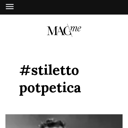
#stiletto
potpetica