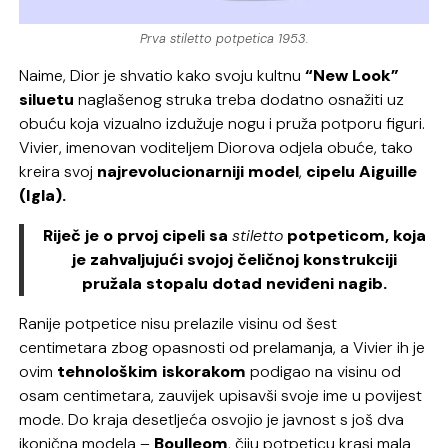
Prva stiletto potpetica 1953.
Naime, Dior je shvatio kako svoju kultnu
“New Look”
siluetu
naglašenog struka treba dodatno osnažiti uz
obuću koja vizualno izdužuje nogu i pruža potporu figuri.
Vivier, imenovan voditeljem Diorova odjela obuće, tako
kreira svoj
najrevolucionarniji model
,
cipelu Aiguille
(Igla).
Riječ je o prvoj cipeli sa
stiletto
potpeticom, koja
je zahvaljujući svojoj čeličnoj konstrukciji
pružala stopalu dotad neviđeni nagib.
Ranije potpetice nisu prelazile visinu od šest
centimetara zbog opasnosti od prelamanja, a Vivier ih je
ovim
tehnološkim iskorakom
podigao na visinu od
osam centimetara, zauvijek upisavši svoje ime u povijest
mode. Do kraja desetljeća osvojio je javnost s još dva
ikonična modela –
Boulleom
, čiju potpeticu krasi mala