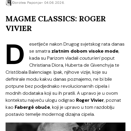
Dorotea Paponja
04.06.2026.
MAGME CLASSICS: ROGER
VIVIER
D
esetljeće nakon Drugog svjetskog rata danas
se smatra
zlatnim dobom visoke mode
,
kada su Parizom vladali
couturieri
poput
Christiana Diora, Huberta de Givenchyja te
Cristóbala Balenciage. Ipak, njihove vizije, koje su
definirale modu kakvu danas poznajemo, ne bi bile
potpune bez podjednako revolucionarnih cipela i
modnih dodataka koji su ih pratili. A upravo je u ovom
kontekstu najveću ulogu odigrao
Roger Vivier
, poznat
kao
Fabergé obuće
, koji je upravo u tom razdoblju
postavio temelje modernog dizajna cipela.