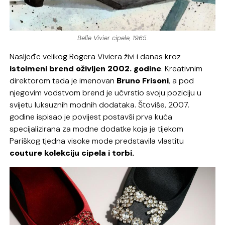
Belle Vivier cipele, 1965.
Nasljeđe velikog Rogera Viviera živi i danas kroz
istoimeni brend oživljen 2002. godine
. Kreativnim
direktorom tada je imenovan
Bruno Frisoni
, a pod
njegovim vodstvom brend je učvrstio svoju poziciju u
svijetu luksuznih modnih dodataka. Štoviše, 2007.
godine ispisao je povijest postavši prva kuća
specijalizirana za modne dodatke koja je tijekom
Pariškog tjedna visoke mode predstavila vlastitu
couture kolekciju cipela i torbi.