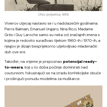
Choc potpetica, 1959.
Vivierov utjecaj nastavio se i u nadolazećim godinama.
Pierre Balmain, Emanuel Ungaro, Nina Ricci, Madame
Grès i Guy Laroche samo su neka od značajnih imena s
kojima je redovito surađivao tijekom 1960-ih i 1970-ih, a
njegov je dizajn besprijekorno utjelovljivao mladenački
duh ove ere.
Također, na vrijeme je prepoznao
potencijal
ready-
to-weara
,
koji u to doba počinje dominirati nad
coutureom
, fokusirajući se na izradu konfekcijske obuće
i proširujući ponudu modelima za muškarce.