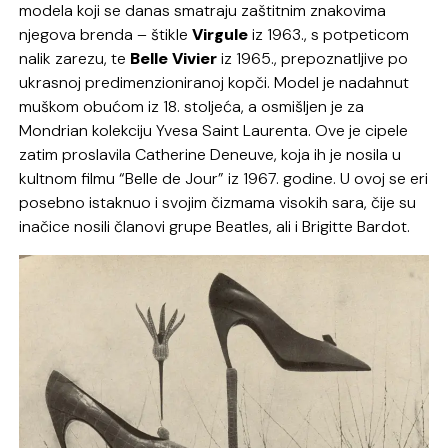
modela koji se danas smatraju zaštitnim znakovima
njegova brenda – štikle
Virgule
iz 1963., s potpeticom
nalik zarezu, te
Belle Vivier
iz 1965., prepoznatljive po
ukrasnoj predimenzioniranoj kopči. Model je nadahnut
muškom obućom iz 18. stoljeća, a osmišljen je za
Mondrian kolekciju Yvesa Saint Laurenta. Ove je cipele
zatim proslavila Catherine Deneuve, koja ih je nosila u
kultnom filmu “Belle de Jour” iz 1967. godine. U ovoj se eri
posebno istaknuo i svojim čizmama visokih sara, čije su
inačice nosili članovi grupe Beatles, ali i Brigitte Bardot.