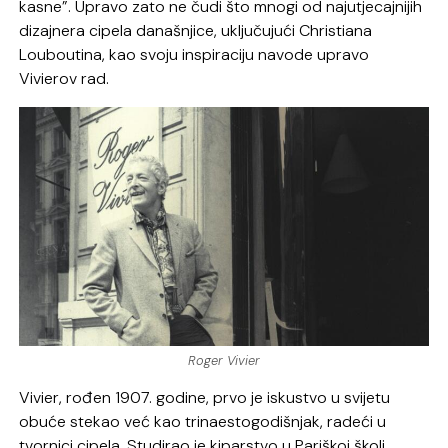
kasne”. Upravo zato ne čudi što mnogi od najutjecajnijih
dizajnera cipela današnjice, uključujući Christiana
Louboutina, kao svoju inspiraciju navode upravo
Vivierov rad.
Roger Vivier
Vivier, rođen 1907. godine, prvo je iskustvo u svijetu
obuće stekao već kao trinaestogodišnjak, radeći u
tvornici cipela. Studirao je kiparstvo u Pariškoj školi