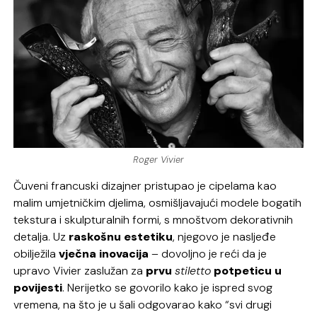
Roger Vivier
Čuveni francuski dizajner pristupao je cipelama kao
malim umjetničkim djelima, osmišljavajući modele bogatih
tekstura i skulpturalnih formi, s mnoštvom dekorativnih
detalja. Uz
raskošnu estetiku
, njegovo je nasljeđe
obilježila
vječna inovacija
– dovoljno je reći da je
upravo Vivier zaslužan za
prvu
stiletto
potpeticu u
povijesti
. Nerijetko se govorilo kako je ispred svog
vremena, na što je u šali odgovarao kako “svi drugi