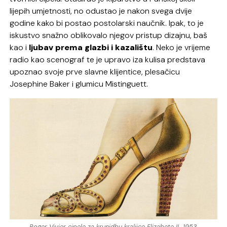
lijepih umjetnosti, no odustao je nakon svega dvije
godine kako bi postao postolarski naučnik. Ipak, to je
iskustvo snažno oblikovalo njegov pristup dizajnu, baš
kao i
ljubav prema glazbi i kazalištu
. Neko je vrijeme
radio kao scenograf te je upravo iza kulisa predstava
upoznao svoje prve slavne klijentice, plesačicu
Josephine Baker i glumicu Mistinguett.
Roger Vivier cipele za krunidbu kraljice Elizabete II., 1953.