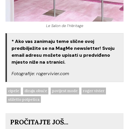
Le Salon de l’Héritage
* Ako vas zanimaju teme slične ovoj
predbilježite se na MagMe newsletter! Svoju
email adresu možete upisati u predviđeno
mjesto niže na stranici.
Fotografije: rogervivier.com
cipele
dizajn obuće
povijest mode
roger vivier
stiletto potpetica
PROČITAJTE JOŠ...