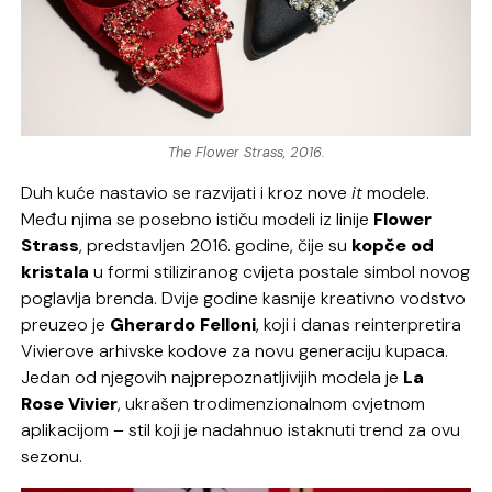
The Flower Strass, 2016.
Duh kuće nastavio se razvijati i kroz nove
it
modele.
Među njima se posebno ističu modeli iz linije
Flower
Strass
, predstavljen 2016. godine, čije su
kopče od
kristala
u formi stiliziranog cvijeta postale simbol novog
poglavlja brenda. Dvije godine kasnije kreativno vodstvo
preuzeo je
Gherardo Felloni
, koji i danas reinterpretira
Vivierove arhivske kodove za novu generaciju kupaca.
Jedan od njegovih najprepoznatljivijih modela je
La
Rose Vivier
, ukrašen trodimenzionalnom cvjetnom
aplikacijom – stil koji je nadahnuo istaknuti trend za ovu
sezonu.