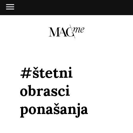
#štetni
obrasci
ponašanja