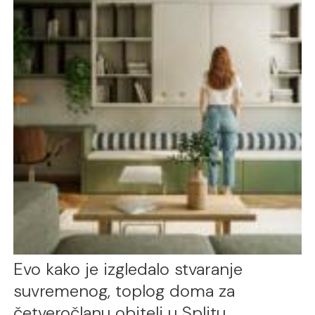
Evo kako je izgledalo stvaranje
suvremenog, toplog doma za
četveročlanu obitelj u Splitu.