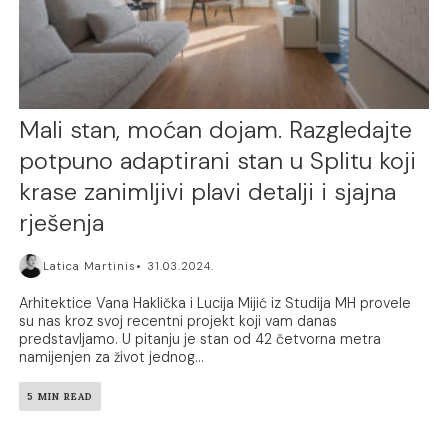
Mali stan, moćan dojam. Razgledajte
potpuno adaptirani stan u Splitu koji
krase zanimljivi plavi detalji i sjajna
rješenja
Latica Martinis
31.03.2024.
Arhitektice Vana Haklička i Lucija Mijić iz Studija MH provele
su nas kroz svoj recentni projekt koji vam danas
predstavljamo. U pitanju je stan od 42 četvorna metra
namijenjen za život jednog...
5 MIN READ