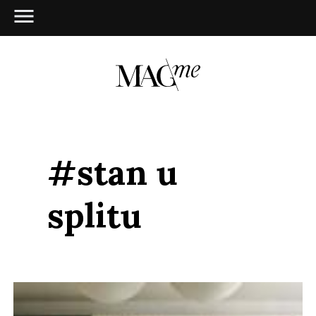
#stan u
splitu