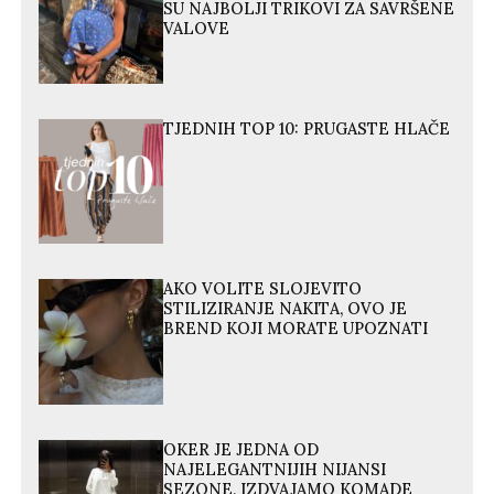
SU NAJBOLJI TRIKOVI ZA SAVRŠENE
VALOVE
TJEDNIH TOP 10: PRUGASTE HLAČE
AKO VOLITE SLOJEVITO
STILIZIRANJE NAKITA, OVO JE
BREND KOJI MORATE UPOZNATI
OKER JE JEDNA OD
NAJELEGANTNIJIH NIJANSI
SEZONE, IZDVAJAMO KOMADE