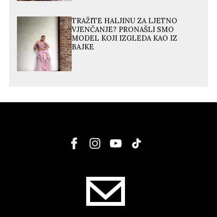
TRAŽITE HALJINU ZA LJETNO
VJENČANJE? PRONAŠLI SMO
MODEL KOJI IZGLEDA KAO IZ
BAJKE