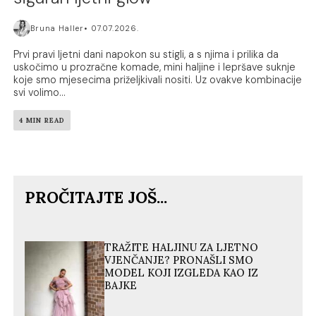
Bruna Haller
07.07.2026.
Prvi pravi ljetni dani napokon su stigli, a s njima i prilika da
uskočimo u prozračne komade, mini haljine i lepršave suknje
koje smo mjesecima priželjkivali nositi. Uz ovakve kombinacije
svi volimo...
4 MIN READ
PROČITAJTE JOŠ...
TRAŽITE HALJINU ZA LJETNO
VJENČANJE? PRONAŠLI SMO
MODEL KOJI IZGLEDA KAO IZ
BAJKE