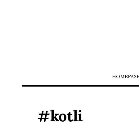
HOME
FAS
#kotli