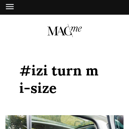
#izi turn m
i-size