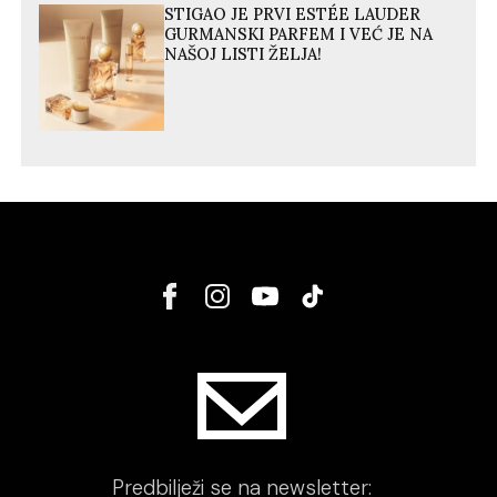
STIGAO JE PRVI ESTÉE LAUDER
GURMANSKI PARFEM I VEĆ JE NA
NAŠOJ LISTI ŽELJA!
Predbilježi se na newsletter: