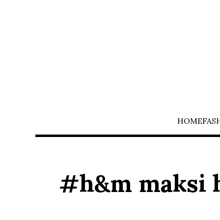
HOME
FAS
#h&m maksi h