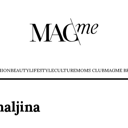
HION
BEAUTY
LIFESTYLE
CULTURE
MOMS CLUB
MAGME B
aljina