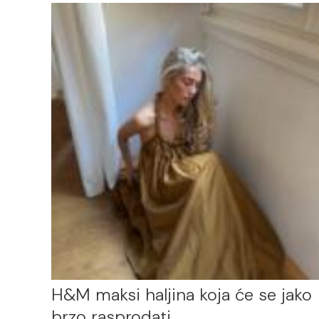
H&M maksi haljina koja će se jako
brzo rasprodati