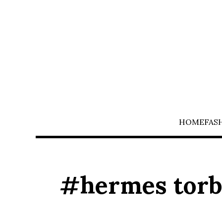
HOME
FAS
#hermes torb