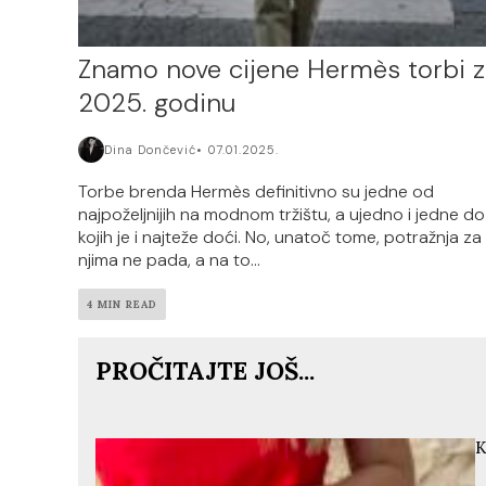
Znamo nove cijene Hermès torbi z
2025. godinu
Dina Dončević
07.01.2025.
Torbe brenda Hermès definitivno su jedne od
najpoželjnijih na modnom tržištu, a ujedno i jedne do
kojih je i najteže doći. No, unatoč tome, potražnja za
njima ne pada, a na to...
4 MIN READ
PROČITAJTE JOŠ...
K