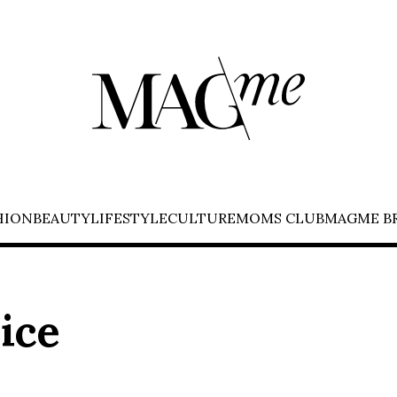
HION
BEAUTY
LIFESTYLE
CULTURE
MOMS CLUB
MAGME B
ice