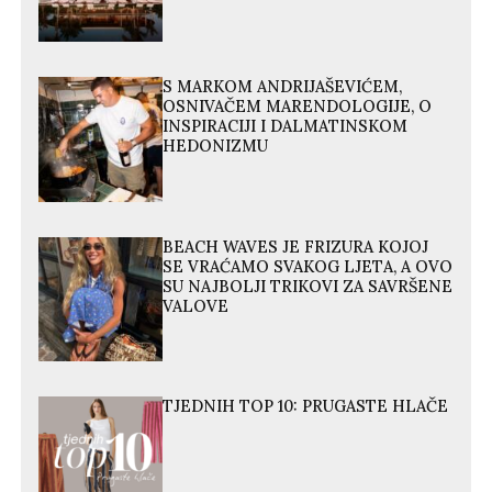
S MARKOM ANDRIJAŠEVIĆEM,
OSNIVAČEM MARENDOLOGIJE, O
INSPIRACIJI I DALMATINSKOM
HEDONIZMU
BEACH WAVES JE FRIZURA KOJOJ
SE VRAĆAMO SVAKOG LJETA, A OVO
SU NAJBOLJI TRIKOVI ZA SAVRŠENE
VALOVE
TJEDNIH TOP 10: PRUGASTE HLAČE