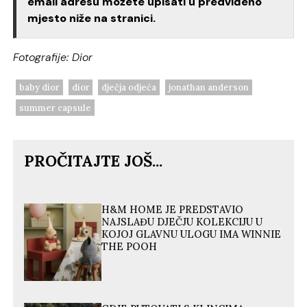
email adresu možete upisati u predviđeno
mjesto niže na stranici.
Fotografije: Dior
baby dior
dior
dječja odjeća
jonathan anderson
summer capsule
PROČITAJTE JOŠ...
H&M HOME JE PREDSTAVIO
NAJSLAĐU DJEČJU KOLEKCIJU U
KOJOJ GLAVNU ULOGU IMA WINNIE
THE POOH