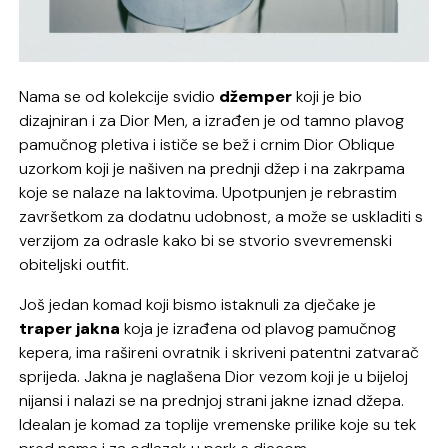
Nama se od kolekcije svidio
džemper
koji je bio
dizajniran i za Dior Men, a izrađen je od tamno plavog
pamučnog pletiva i ističe se bež i crnim Dior Oblique
uzorkom koji je našiven na prednji džep i na zakrpama
koje se nalaze na laktovima. Upotpunjen je rebrastim
završetkom za dodatnu udobnost, a može se uskladiti s
verzijom za odrasle kako bi se stvorio svevremenski
obiteljski outfit.
Još jedan komad koji bismo istaknuli za dječake je
traper jakna
koja je izrađena od plavog pamučnog
kepera, ima rašireni ovratnik i skriveni patentni zatvarač
sprijeda. Jakna je naglašena Dior vezom koji je u bijeloj
nijansi i nalazi se na prednjoj strani jakne iznad džepa.
Idealan je komad za toplije vremenske prilike koje su tek