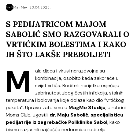
MagMe
23.04.2025.
S PEDIJATRICOM MAJOM
SABOLIĆ SMO RAZGOVARALI O
VRTIĆKIM BOLESTIMA I KAKO
IH ŠTO LAKŠE PREBOLJETI
M
ala djeca i virusi nerazdvojna su
kombinacija, osobito kada zakorače u
svijet vrtića. Roditelji nerijetko osjećaju
zabrinutost zbog čestih infekcija, stalnih
temperatura i bolovanja koje dolaze kao dio “vrtićkog
paketa”. Upravo zato smo u
MagMe Studiju
, u rubrici
Moms Club, ugostili
dr. Maju Sabolić
,
specijalisticu
pedijatrije iz zagrebačke Poliklinike Sabol
, kako
bismo razjasnili najčešće nedoumice roditelja.