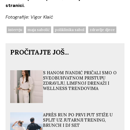
stranici.
Fotografije: Vigor Klaić
intervju
maja sabolić
poliklinika sabol
zdravlje djece
PROČITAJTE JOŠ...
S HANOM IVANDIĆ PRIČALI SMO O
SVEOBUHVATNOM PRISTUPU
ZDRAVLJU, LIMFNOJ DRENAŽI I
WELLNESS TRENDOVIMA
APRÈS RUN PO PRVI PUT STIŽE U
SPLIT UZ JUTARNJI TRENING,
BRUNCH I DJ SET