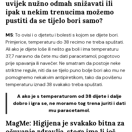
uvijek nužno odmah snižavati ili
ipak u nekim trenucima možemo
pustiti da se tijelo bori samo?
MS
: To ovisi i o djetetu i bolesti s kojom se dijete bori.
Primjerice, temperaturu do 38 recimo ne treba spuštati.
Ali ako je dijete loše ili nešto ga boli i ima temperaturu
37,7 naravno da ćete mu dati paracetamol, pogotovo
prije spavanja ili navečer. Ne smatram da postoje neke
striktne regule, niti da se tijelo puno bolje bori ako mu ne
pomognemo nekakvim antipiretikom, tako da povišenu
temperaturu iznad 38 svakako treba spuštati.
A ako je s temperaturom od 38 dijete i dalje
dobro i igra se, ne moramo tog trena juriti i dati
mu paracetamol.
MagMe: Higijena je svakako bitna za
očuvanje zdravlja, stoga ima li još