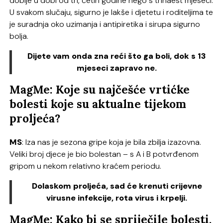
dobije u dobi od tri, četiri godine nego s trinaest mjeseci.
U svakom slučaju, sigurno je lakše i djetetu i roditeljima te
je suradnja oko uzimanja i antipiretika i sirupa sigurno
bolja.
Dijete vam onda zna reći što ga boli, dok s 13
mjeseci zapravo ne.
MagMe: Koje su najčešće vrtićke
bolesti koje su aktualne tijekom
proljeća?
MS
: Iza nas je sezona gripe koja je bila zbilja izazovna.
Veliki broj djece je bio bolestan – s A i B potvrđenom
gripom u nekom relativno kraćem periodu.
Dolaskom proljeća, sad će krenuti crijevne
virusne infekcije, rota virus i krpelji.
MagMe: Kako bi se spriječile bolesti,