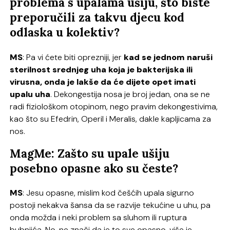
problema s upalama ušiju, što biste
preporučili za takvu djecu kod
odlaska u kolektiv?
MS
: Pa vi ćete biti oprezniji, jer
kad se jednom naruši
sterilnost srednjeg uha koja je bakterijska ili
virusna, onda je lakše da će dijete opet imati
upalu uha
. Dekongestija nosa je broj jedan, ona se ne
radi fiziološkom otopinom, nego pravim dekongestivima,
kao što su Efedrin, Operil i Meralis, dakle kapljicama za
nos.
MagMe: Zašto su upale ušiju
posebno opasne ako su česte?
MS
: Jesu opasne, mislim kod češćih upala sigurno
postoji nekakva šansa da se razvije tekućine u uhu, pa
onda možda i neki problem sa sluhom ili ruptura
bubnjića. No, ne znači da je to sve opasno, više je