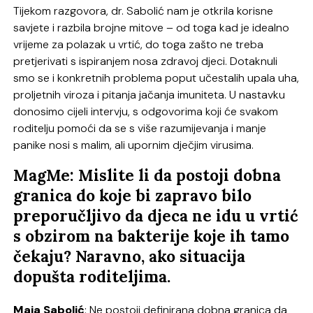
Tijekom razgovora, dr. Sabolić nam je otkrila korisne
savjete i razbila brojne mitove – od toga kad je idealno
vrijeme za polazak u vrtić, do toga zašto ne treba
pretjerivati s ispiranjem nosa zdravoj djeci. Dotaknuli
smo se i konkretnih problema poput učestalih upala uha,
proljetnih viroza i pitanja jačanja imuniteta. U nastavku
donosimo cijeli intervju, s odgovorima koji će svakom
roditelju pomoći da se s više razumijevanja i manje
panike nosi s malim, ali upornim dječjim virusima.
MagMe: Mislite li da postoji dobna
granica do koje bi zapravo bilo
preporučljivo da djeca ne idu u vrtić
s obzirom na bakterije koje ih tamo
čekaju? Naravno, ako situacija
dopušta roditeljima.
Maja Sabolić
: Ne postoji definirana dobna granica da