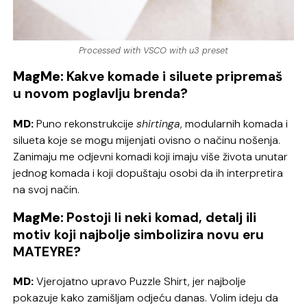
Processed with VSCO with u3 preset
MagMe:
Kakve komade i siluete pripremaš
u novom poglavlju brenda?
MD:
Puno rekonstrukcije
shirtinga
, modularnih komada i
silueta koje se mogu mijenjati ovisno o načinu nošenja.
Zanimaju me odjevni komadi koji imaju više života unutar
jednog komada i koji dopuštaju osobi da ih interpretira
na svoj način.
MagMe:
Postoji li neki komad, detalj ili
motiv koji najbolje simbolizira novu eru
MATEYRE?
MD:
Vjerojatno upravo Puzzle Shirt, jer najbolje
pokazuje kako zamišljam odjeću danas. Volim ideju da