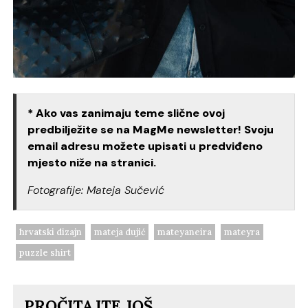
* Ako vas zanimaju teme slične ovoj
predbilježite se na MagMe newsletter! Svoju
email adresu možete upisati u predviđeno
mjesto niže na stranici.
Fotografije: Mateja Sučević
hrvatski dizajn
mateja dujić
mateyaneira
mateyra
puzzle shirt
PROČITAJTE JOŠ...