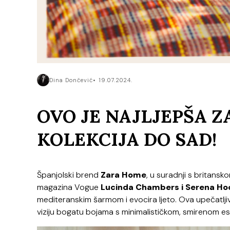
Dina Dončević
19.07.2024.
OVO JE NAJLJEPŠA 
KOLEKCIJA DO SAD!
Španjolski brend
Zara Home
, u suradnji s britan
magazina Vogue
Lucinda Chambers i Serena Ho
mediteranskim šarmom i evocira ljeto. Ova upečatljiv
viziju bogatu bojama s minimalističkom, smirenom 