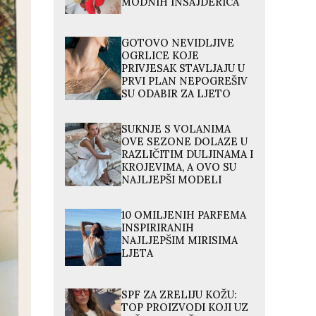
MODNIH INSAJDERICA
GOTOVO NEVIDLJIVE
OGRLICE KOJE
PRIVJESAK STAVLJAJU U
PRVI PLAN NEPOGREŠIV
SU ODABIR ZA LJETO
SUKNJE S VOLANIMA
OVE SEZONE DOLAZE U
RAZLIČITIM DULJINAMA I
KROJEVIMA, A OVO SU
NAJLJEPŠI MODELI
10 OMILJENIH PARFEMA
INSPIRIRANIH
NAJLJEPŠIM MIRISIMA
LJETA
SPF ZA ZRELIJU KOŽU:
TOP PROIZVODI KOJI UZ