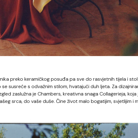
nika preko keramičkog posuđa pa sve do rasvjetnih tijela i sto
e susreće s odvažnim stilom, hvatajući duh ljeta. Za dizajnira
 izgled zaslužna je Chambers, kreativna snaga Collagerieja, koja
vašeg srca, do vaše duše. Čine život malo bogatijim, svjetlijim i