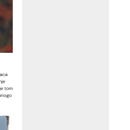
laca
nje
 je tom
 mnogo