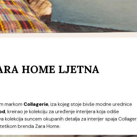
ZARA HOME LJETNA
skom markom
Collagerie
, iza kojeg stoje bivše modne urednice
od
, kreirao je kolekciju za uređenje interijera koja odiše
a kolekcija suncem okupanih detalja za interijer spaja Collager
estetikom brenda Zara Home.