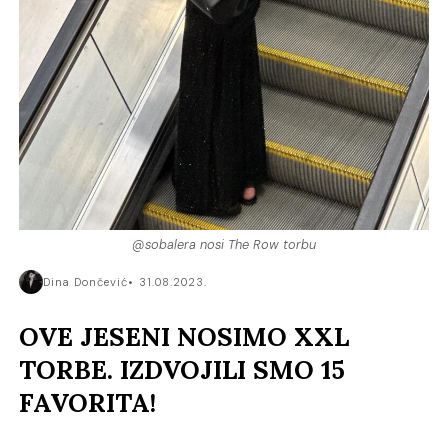
@sobalera nosi The Row torbu
Dina Dončević
31.08.2023.
OVE JESENI NOSIMO XXL
TORBE. IZDVOJILI SMO 15
FAVORITA!