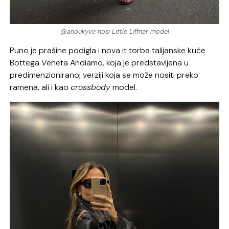
@anoukyve nosi Little Liffner model
Puno je prašine podigla i nova it torba talijanske kuće
Bottega Veneta Andiamo, koja je predstavljena u
predimenzioniranoj verziji koja se može nositi preko
ramena, ali i kao
crossbody
model.