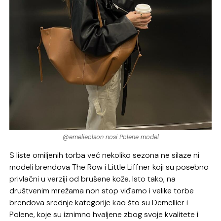
@emelieolson nosi Polene model
S liste omiljenih torba već nekoliko sezona ne silaze ni
modeli brendova The Row i Little Liffner koji su posebno
privlačni u verziji od brušene kože. Isto tako, na
društvenim mrežama non stop viđamo i velike torbe
brendova srednje kategorije kao što su Demellier i
Polene, koje su iznimno hvaljene zbog svoje kvalitete i