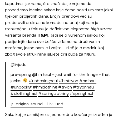
kaputima i jaknama, što znači da je vrijeme da
pronađemo idealne sakoe koje ćemo nositi umjesto jakni
tijekom proljetnih dana. Brojni brendovi već su
predstavili prekrasne komade, no onaj koji nam je
trenutačno u fokusu je definitivno elegantna
high street
varijanta brenda
H&M
. Radi se o vunenom sakou koji
posljednjih dana sve češće viđamo na društvenim
mrežama, jasno nam je i zašto – riječ je o modelu koji
zbog svoje strukirane siluete čini čuda za figuru.
@livjudd
pre-spring @hm haul – just wait for the fringe + that
jacket
#unboxinghaul
#hmtryon
#hmhaul
#unboxing
#hmclothing
#tryon
#tryonhaul
#clothinghaul
#springclothing
#springhaul
♬ original sound – Liv Judd
Sako koji je osmišljen uz jednoredno kopčanje, izrađen je