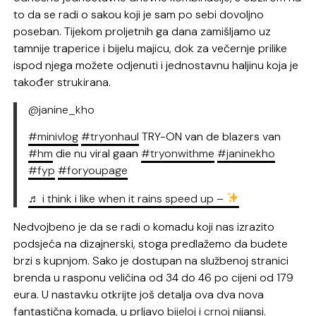
to da se radi o sakou koji je sam po sebi dovoljno
poseban. Tijekom proljetnih ga dana zamišljamo uz
tamnije traperice i bijelu majicu, dok za večernje prilike
ispod njega možete odjenuti i jednostavnu haljinu koja je
također strukirana.
@janine_kho
#minivlog
#tryonhaul
TRY-ON van de blazers van
#hm
die nu viral gaan
#tryonwithme
#janinekho
#fyp
#foryoupage
♬ i think i like when it rains speed up –
Nedvojbeno je da se radi o komadu koji nas izrazito
podsjeća na dizajnerski, stoga predlažemo da budete
brzi s kupnjom. Sako je dostupan na službenoj stranici
brenda u rasponu veličina od 34 do 46 po cijeni od 179
eura. U nastavku otkrijte još detalja ova dva nova
fantastična komada, u prljavo
bijeloj
i
crnoj
nijansi.