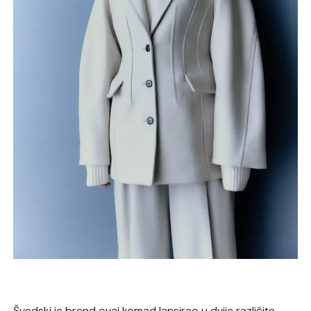
Švedski je brend ovaj komad lansirao u dvije različite