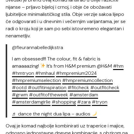
nijanse – prljavo bijeloj i crnoj, i obje će obožavati
ljubiteljice minimalističkog stila. Obje verzije sakoa lijepo
će odgovarati i u dnevnim i večernjim varijantama, jer se
radi o kroju koji je sam po sebi istovremeno elegantan i
nenametljiv.
@fleurannabelledijkstra
I am obsessed!!! The colour, fit & fabric is
amaaaazing!
It’s from H&M premium @H&M
#hm
#hmtryon
#hmhaul
#hmpremium2024
#hmpremiumselection
#hmpremiumcollection
#ootd
#outfitinspiration
#fitcheck
#outfitcheck
#grwm
#outfitoftheweek
#amsterdam
#amsterdamgirlie
#shopping
#zara
#tryon
♬ dance the night dua lipa – audios
Ovaj je komad najbolje kombinirati uz traperice i majice,
odnosno jednostavne dnevne kombinacije, s obzirom na