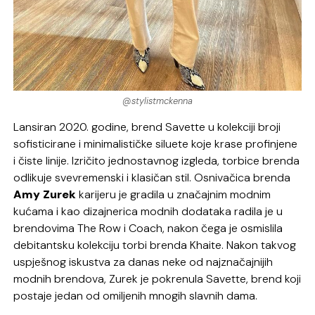
@stylistmckenna
Lansiran 2020. godine, brend Savette u kolekciji broji
sofisticirane i minimalističke siluete koje krase profinjene
i čiste linije. Izričito jednostavnog izgleda, torbice brenda
odlikuje svevremenski i klasičan stil. Osnivačica brenda
Amy Zurek
karijeru je gradila u značajnim modnim
kućama i kao dizajnerica modnih dodataka radila je u
brendovima The Row i Coach, nakon čega je osmislila
debitantsku kolekciju torbi brenda Khaite. Nakon takvog
uspješnog iskustva za danas neke od najznačajnijih
modnih brendova, Zurek je pokrenula Savette, brend koji
postaje jedan od omiljenih mnogih slavnih dama.