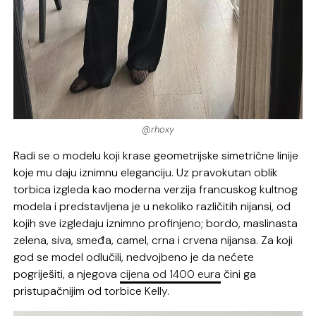
@rhoxy
Radi se o modelu koji krase geometrijske simetrične linije
koje mu daju iznimnu eleganciju. Uz pravokutan oblik
torbica izgleda kao moderna verzija francuskog kultnog
modela i predstavljena je u nekoliko različitih nijansi, od
kojih sve izgledaju iznimno profinjeno; bordo, maslinasta
zelena, siva, smeđa, camel, crna i crvena nijansa. Za koji
god se model odlučili, nedvojbeno je da nećete
pogriješiti, a njegova
cijena od 1400 eura
čini ga
pristupačnijim od torbice Kelly.