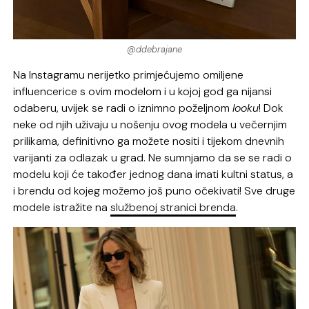
@ddebrajane
Na Instagramu nerijetko primjećujemo omiljene
influencerice s ovim modelom i u kojoj god ga nijansi
odaberu, uvijek se radi o iznimno poželjnom
looku
! Dok
neke od njih uživaju u nošenju ovog modela u večernjim
prilikama, definitivno ga možete nositi i tijekom dnevnih
varijanti za odlazak u grad. Ne sumnjamo da se
se radi o
modelu koji će također jednog dana imati kultni status, a
i brendu od kojeg možemo još puno očekivati! Sve druge
modele istražite na
službenoj stranici brenda
.