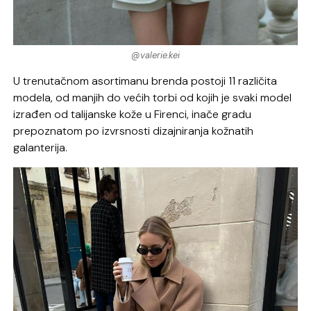
@valerie.kei
U trenutačnom asortimanu brenda postoji 11 različita
modela, od manjih do većih torbi od kojih je svaki model
izrađen od talijanske kože u Firenci, inače gradu
prepoznatom po izvrsnosti dizajniranja kožnatih
galanterija.