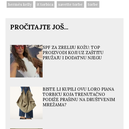
hermès kelly
it torbica
savette torbe
torbe
PROČITAJTE JOŠ...
SPF ZA ZRELIJU KOŽU: TOP
PROIZVODI KOJI UZ ZAŠTITU
PRUŽAJU I DODATNU NJEGU
BISTE LI KUPILI OVU LORO PIANA
TORBICU KOJA TRENUTAČNO
PODIŽE PRAŠINU NA DRUŠTVENIM
MREŽAMA?