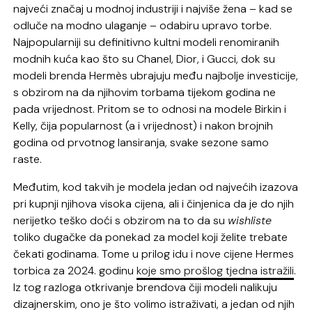
najveći značaj u modnoj industriji i najviše žena – kad se
odluče na modno ulaganje – odabiru upravo torbe.
Najpopularniji su definitivno kultni modeli renomiranih
modnih kuća kao što su Chanel, Dior, i Gucci, dok su
modeli brenda Hermès ubrajuju među najbolje investicije,
s obzirom na da njihovim torbama tijekom godina ne
pada vrijednost. Pritom se to odnosi na modele Birkin i
Kelly, čija popularnost (a i vrijednost) i nakon brojnih
godina od prvotnog lansiranja, svake sezone samo
raste.
Međutim, kod takvih je modela jedan od najvećih izazova
pri kupnji njihova visoka cijena, ali i činjenica da je do njih
nerijetko teško doći s obzirom na to da su
wishliste
toliko dugačke da ponekad za model koji želite trebate
čekati godinama. Tome u prilog idu i nove cijene Hermes
torbica za 2024. godinu
koje smo prošlog tjedna istražili
.
Iz tog razloga otkrivanje brendova čiji modeli nalikuju
dizajnerskim, ono je što volimo istraživati, a jedan od njih