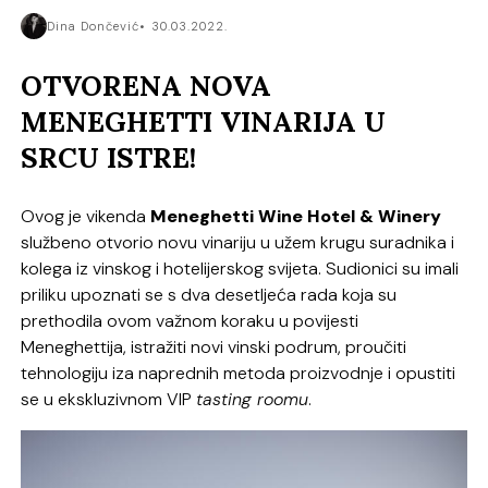
Dina Dončević
30.03.2022.
OTVORENA NOVA
MENEGHETTI VINARIJA U
SRCU ISTRE!
Ovog je vikenda
Meneghetti Wine Hotel & Winery
službeno otvorio novu vinariju u užem krugu suradnika i
kolega iz vinskog i hotelijerskog svijeta. Sudionici su imali
priliku upoznati se s dva desetljeća rada koja su
prethodila ovom važnom koraku u povijesti
Meneghettija, istražiti novi vinski podrum, proučiti
tehnologiju iza naprednih metoda proizvodnje i opustiti
se u ekskluzivnom VIP
tasting roomu
.