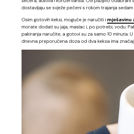
šećera, aditiva i konzervansa. Ovi pažljivo odabrani 
dostavljaju se svježe pečeni s rokom trajanja sedam
Osim gotovih keksi, moguće je naručiti i
mješavinu 
morate dodati su jaja, maslac i, po potrebi, vodu. Pa
pakiranja naručite, a gotovi su za samo 10 minuta. U m
dnevna preporučena doza od dva keksa ima značajan