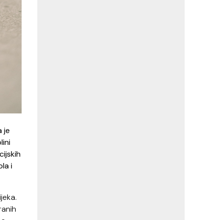
 je
lini
ijskih
la i
jeka.
ranih