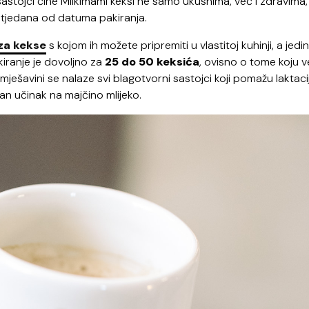
sastojci čine Milkimami keksi ne samo ukusnima, već i zdravima,
 tjedana od datuma pakiranja.
za kekse
s kojom ih možete pripremiti u vlastitoj kuhinji, a jedi
kiranje je dovoljno za
25 do 50 keksića
, ovisno o tome koju v
ješavini se nalaze svi blagotvorni sastojci koji pomažu laktacij
 učinak na majčino mlijeko.