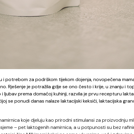
ću i potrebom za podrškom tijekom dojenja, novopečena mama
. Rješenje je potražila gdje se ono često i krije, u znanju i top
i ljubav prema domaćoj kuhinji, razvila je prvu recepturu laktac
ijoj se ponudi danas nalaze laktacijski keksići, laktacijska grano
amirnica koje djeluju kao prirodni stimulansi za proizvodnju mli
 sjeme – pet laktogenih namirnica, a u potpunosti su bez rafini