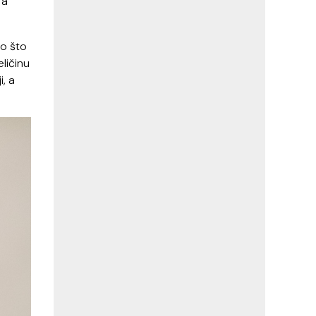
 a
no što
eličinu
i, a