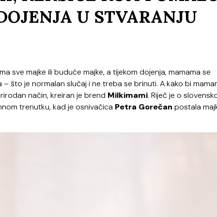
DOJENJA U STVARANJU
ima sve majke ili buduće majke, a tijekom dojenja, mamama se
– što je normalan slučaj i ne treba se brinuti. A kako bi mam
rirodan način, kreiran je brend
Milkimami
. Riječ je o slovensko
imnom trenutku, kad je osnivačica
Petra Gorečan
postala maj