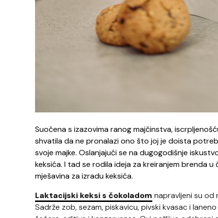
Suočena s izazovima ranog majčinstva, iscrpljenoš
shvatila da ne pronalazi ono što joj je doista potrebno
svoje majke.
Oslanjajući se na dugogodišnje iskustvo 
keksića. I tad se rodila ideja za kreiranjem brenda u č
mješavina za izradu keksića.
Laktacijski keksi s čokoladom
napravljeni su od n
Sadrže zob, sezam, piskavicu, pivski kvasac i laneno