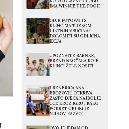
KOJOJ GLAVNU ULOGU
IMA WINNIE THE POOH
GDJE PUTOVATI S
KLINCIMA TIJEKOM
LJETNIH VRUĆINA?
DOLOMITI SU ODLIČNA
IDEJA
UPOZNAJTE BARNER,
BREND NAOČALA KOJE
KLINCI ŽELE NOSITI
TRENERICA ANA
BROZOVIĆ OTKRIVA
ZAŠTO DJECA NAJBOLJE
UČE KROZ IGRU I KAKO
POKRET OBLIKUJE
NJIHOV RAZVOJ
U
OVO JE JEDAN OD