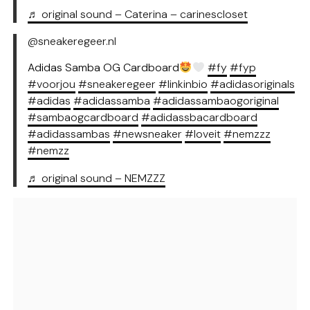
♬ original sound – Caterina – carinescloset
@sneakeregeer.nl
Adidas Samba OG Cardboard
#fy
#fyp
#voorjou
#sneakeregeer
#linkinbio
#adidasoriginals
#adidas
#adidassamba
#adidassambaogoriginal
#sambaogcardboard
#adidassbacardboard
#adidassambas
#newsneaker
#loveit
#nemzzz
#nemzz
♬ original sound – NEMZZZ