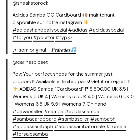
@sneakstorock
Adidas Samba OG Cardboard
maintenant
disponible sur notre instagram
#adidashandballspezial
#adidas
#adidasspezial
#foryou
#pourtoi
#fypシ
♬ som original – 𝑷𝒆𝒅𝒓𝒂𝒅𝒂𝒔
@carinescloset
Pov: Your perfect shoes for the summer just
dropped!! Available in limited pairs! Get it or regret it!
ADIDAS Samba “Cardboard” ₱ 8,500.00 UK 3.5 |
Womens 5 UK 4 | Womens 5.5 UK 4.5 | Womens 6 UK 5
| Womens 6.5 UK 5.5 | Womens 7 On hand
#davaoseller
#samba
#adidassamba
#sambacardboard
#sambaseller
#sambaph
#adidassambaph
#adidassambaforsale
#forsale
#forsalesamba