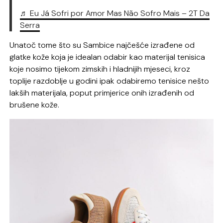
♬ Eu Já Sofri por Amor Mas Não Sofro Mais – 2T Da
Serra
Unatoč tome što su Sambice najčešće izrađene od
glatke kože koja je idealan odabir kao materijal tenisica
koje nosimo tijekom zimskih i hladnijih mjeseci, kroz
toplije razdoblje u godini ipak odabiremo tenisice nešto
lakših materijala, poput primjerice onih izrađenih od
brušene kože.