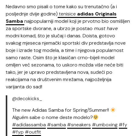
Nedavno smo pisali o tome kako su trenutačno (a i
posljednje dvije godine)
tenisice
adidas Originals
Samba
najpopularniji model koji je prvotno bio osmišljen
za sportske dvorane, a ubrzo je postao
must have
modni komad, što je slučaj i danas. Doista, gotovo
svakog mjeseca njemački sportski div predstavlja nove
boje i izrade tog modela, a time i njegova popularnost
samo raste. Osim što je klasičan crno-bijeli model
omiljen već sezonama, to uskoro možda više neće biti
tako, jer je upravo predstavljena nova, sudeći po
reakcijama na društvenim mrežama, najpoželjnija
varijanta do sad!
@decokicks_
The new Adidas Samba for Spring/Summer!!
Alguém sabe o nome deste modelo?
#adidassamba
#samba
#sneakers
#umboxing
#fy
#fyp
#outfit