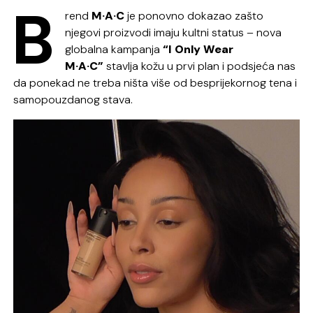
B
rend
M·A·C
je ponovno dokazao zašto
njegovi proizvodi imaju kultni status – nova
globalna kampanja
“I Only Wear
M·A·C”
stavlja kožu u prvi plan i podsjeća nas
da ponekad ne treba ništa više od besprijekornog tena i
samopouzdanog stava.