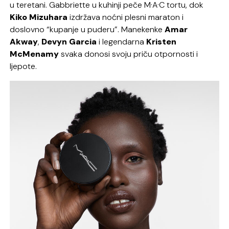
u teretani. Gabbriette u kuhinji peče M·A·C tortu, dok
Kiko
Mizuhara
izdržava noćni plesni maraton i
doslovno “kupanje u puderu”. Manekenke
Amar
Akway
,
Devyn
Garcia
i legendarna
Kristen
McMenamy
svaka donosi svoju priču otpornosti i
ljepote.