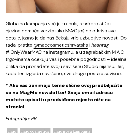
Globalna kampanja već je krenula, a uskoro stiže i
njezina domaća verzija iako M·A·C još ne otkriva sve
detalje, jasno je da nas čekaju vrlo uzbudljive novosti. Do
tada, pratite
@maccosmeticshrvatska
i
hashtag
#IOnlyWearMAC na Instagramu, a u zagrebačkim M·A·C
trgovinama očekuju vas i posebne pogodnosti – idealna
prilika da pronađete svoju savršenu Studio nijansu. Jer,
kada ten izgleda savršeno, sve drugo postaje suvišno.
* Ako vas zanimaju teme slične ovoj predbilježite
se na MagMe newsletter! Svoju email adresu
možete upisati u predviđeno mjesto niže na
stranici.
Fotografije: PR
mac
mac cosmetics
mac nova kampanja