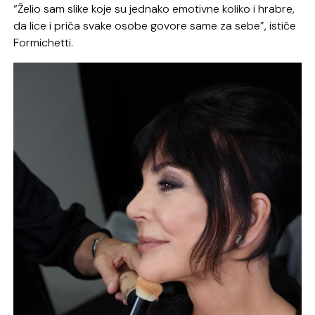
“Želio sam slike koje su jednako emotivne koliko i hrabre,
da lice i priča svake osobe govore same za sebe”, ističe
Formichetti.