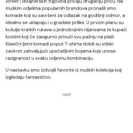
street
i dizajnerskih trgovina pričaju drugačiju priču. Na
muškim odjelima popularnih brendova pronašli smo
komade koji su savršeni za odlazak na godišnji odmor, a
idealno se uklapaju i u gradske prilike. U prvom planu su
košulje kratkih rukava u jednobojnim nijansama te kupaći
kostimi koji će zasigurno privući svu pažnju na plaži.
Klasični ljetni komadi poput T-shirta dobili su stilski
zaokret zahvaljujući upečatljivim bojama koje unose
razigranost u svaku odjevnu kombinaciju.
U nastavku smo izdvojili favorite iz muških kolekcija koji
izgledaju fantastično.
H&M