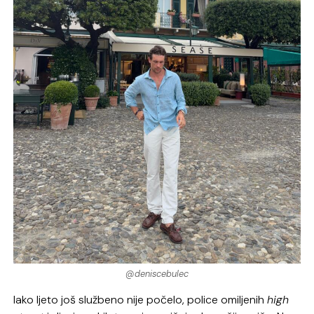
@deniscebulec
Iako ljeto još službeno nije počelo, police omiljenih
high