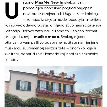
U
rubrici
MagMe New In
svakog vam
ponedjeljka donosimo pregled najljepših
noviteta iz dizajnerskih i
high street
kolekcija
– komada iz svijeta mode, beautyja i interijera
koji su već odavno postali omiljeno štivo naših čitateljica
i čitatelja. Upravo zato odlučili smo taj uspješni format
prenijeti i u svijet
muške mode
. Svakog mjeseca
otkrivamo vam pažljivo odabrane novitete namijenjene
muškarcu suvremenog senzibiliteta – onom koji cijeni
kvalitetu, dobar dizajn i komade koji nadilaze sezonske
trendove.