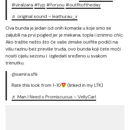
#viralzara
#fyp
#foryou
#outfitoftheday
♬ original sound – leathurau_x
Ova bunda je jedan od onih komada u koje smo se
zaljubili na prvi pogled jer je mekana, topla i iznimno
chic
.
Ako tražite nešto što će vaše zimske outfite podići na
višu razinu bez previše truda, ovo bunda koji ćete moći
nositi cijelu sezonu i izgledati sređeno u svakom
trenutku.
@samira.sfiii
Rate this look from 1-10
(linked in my LTK)
♬ Man I Need x Promiscuous – VellyCarl