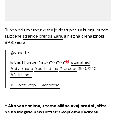
Bunda od umjetnog krzna je dostupna za kupnju putem
službene
stranice brenda Zara,
a njezina cijena iznosi
89,95 eura.
@yanarbk
Is this Phoebe Philo????????
#zarahaul
#styleinspo
#outfitideas
#furcoat
3945/240
#falltrends
♬ Don’t Stop – Qendresa
* Ako vas zanimaju teme slične ovoj predbilježite
se na MagMe newsletter! Svoju email adresu