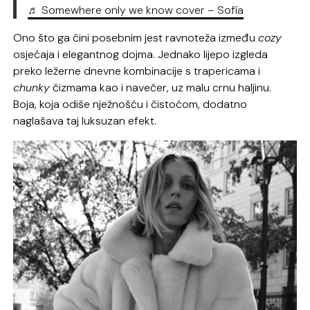
♬ Somewhere only we know cover – Sofía
Ono što ga čini posebnim jest ravnoteža između
cozy
osjećaja i elegantnog dojma. Jednako lijepo izgleda
preko ležerne dnevne kombinacije s trapericama i
chunky
čizmama kao i navečer, uz malu crnu haljinu.
Boja, koja odiše nježnošću i čistoćom, dodatno
naglašava taj luksuzan efekt.