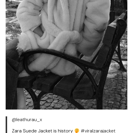
@leathurau_x
Zara Suede Jacket is history
#viralzarajacket