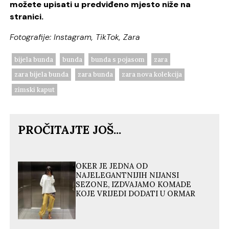
možete upisati u predviđeno mjesto niže na
stranici.
Fotografije: Instagram, TikTok, Zara
bijela bunda
bunda
bunda s pojasom
zara
zara bijela bunda
zara bunda
zara nova kolekcija
zimski kaput
PROČITAJTE JOŠ...
OKER JE JEDNA OD
NAJELEGANTNIJIH NIJANSI
SEZONE, IZDVAJAMO KOMADE
KOJE VRIJEDI DODATI U ORMAR