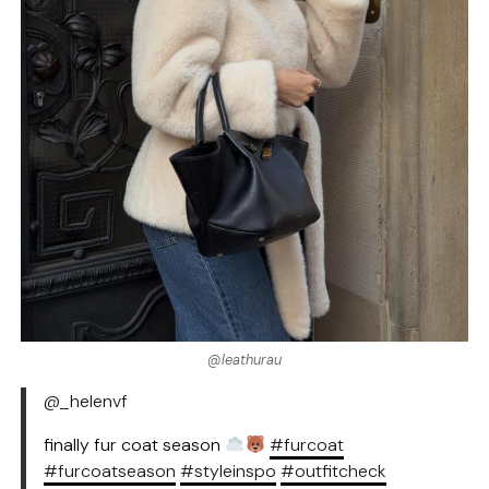
@leathurau
@_helenvf
finally fur coat season
#furcoat
#furcoatseason
#styleinspo
#outfitcheck