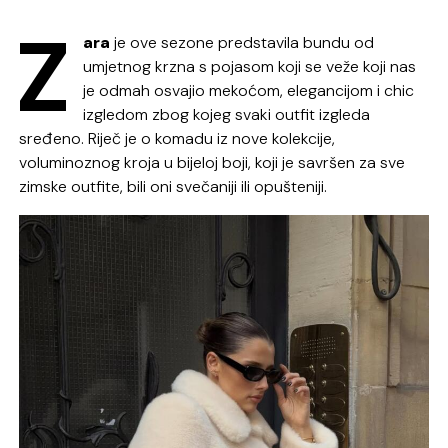
Z
ara
je ove sezone predstavila bundu od
umjetnog krzna s pojasom koji se veže koji nas
je odmah osvajio mekoćom, elegancijom i chic
izgledom zbog kojeg svaki outfit izgleda
sređeno. Riječ je o komadu iz nove kolekcije,
voluminoznog kroja u bijeloj boji, koji je savršen za sve
zimske outfite, bili oni svečaniji ili opušteniji.