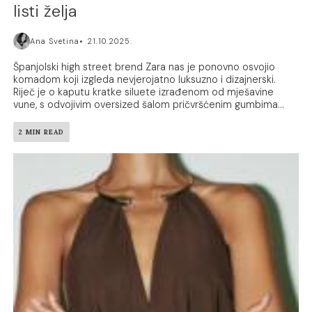
listi želja
Ana Svetina
21.10.2025.
Španjolski high street brend Zara nas je ponovno osvojio
komadom koji izgleda nevjerojatno luksuzno i dizajnerski.
Riječ je o kaputu kratke siluete izrađenom od mješavine
vune, s odvojivim oversized šalom pričvršćenim gumbima...
2 MIN READ