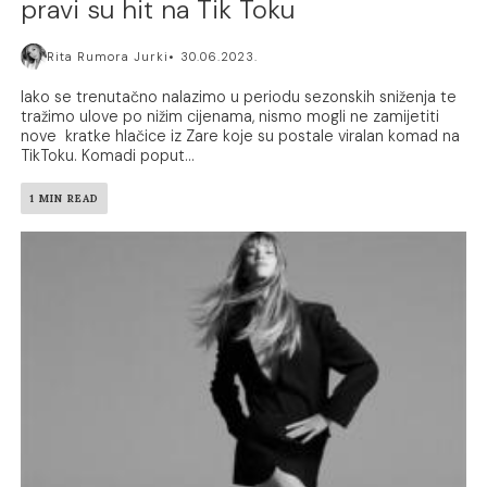
pravi su hit na Tik Toku
Rita Rumora Jurki
30.06.2023.
Iako se trenutačno nalazimo u periodu sezonskih sniženja te
tražimo ulove po nižim cijenama, nismo mogli ne zamijetiti
nove kratke hlačice iz Zare koje su postale viralan komad na
TikToku. Komadi poput...
1 MIN READ