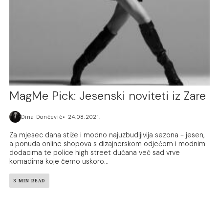
MagMe Pick: Jesenski noviteti iz Zare
Dina Dončević
24.08.2021.
Za mjesec dana stiže i modno najuzbudljivija sezona - jesen,
a ponuda online shopova s dizajnerskom odjećom i modnim
dodacima te police high street dućana već sad vrve
komadima koje ćemo uskoro...
3 MIN READ