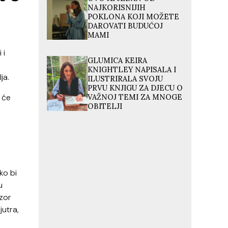
NAJKORISNIJIH
POKLONA KOJI MOŽETE
DAROVATI BUDUĆOJ
MAMI
 i
GLUMICA KEIRA
KNIGHTLEY NAPISALA I
ja.
ILUSTRIRALA SVOJU
PRVU KNJIGU ZA DJECU O
 će
VAŽNOJ TEMI ZA MNOGE
OBITELJI
ko bi
u
zor
jutra,