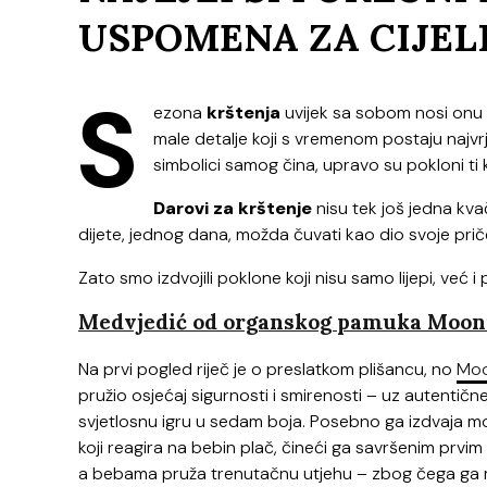
USPOMENA ZA CIJELI
S
ezona
krštenja
uvijek sa sobom nosi onu po
male detalje koji s vremenom postaju najvrje
simbolici samog čina, upravo su pokloni ti 
Darovi za krštenje
nisu tek još jedna kvač
dijete, jednog dana, možda čuvati kao dio svoje prič
Zato smo izdvojili poklone koji nisu samo lijepi, već i 
Medvjedić od organskog pamuka Mooni
Na prvi pogled riječ je o preslatkom plišancu, no
Moo
pružio osjećaj sigurnosti i smirenosti – uz autentične
svjetlosnu igru u sedam boja. Posebno ga izdvaja m
koji reagira na bebin plač, čineći ga savršenim prvim 
a bebama pruža trenutačnu utjehu – zbog čega ga 