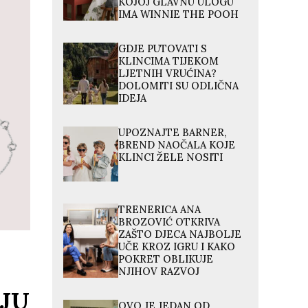
KOJOJ GLAVNU ULOGU
IMA WINNIE THE POOH
GDJE PUTOVATI S
KLINCIMA TIJEKOM
LJETNIH VRUĆINA?
DOLOMITI SU ODLIČNA
IDEJA
UPOZNAJTE BARNER,
BREND NAOČALA KOJE
KLINCI ŽELE NOSITI
TRENERICA ANA
BROZOVIĆ OTKRIVA
ZAŠTO DJECA NAJBOLJE
UČE KROZ IGRU I KAKO
POKRET OBLIKUJE
NJIHOV RAZVOJ
AJU
OVO JE JEDAN OD