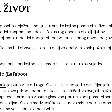
 ŽIVOT
sebnu, nježnu emociju – trenutke koji se pamte cijeli život, ali
dnije uspomene. I dok je fokus tog dana na obitelji, ljubavi i
koji ostaju kao tihi podsjetnik na početak jednog novog poglavl
ica na listi obaveza – oni su pažljivo odabrani znak pažnje koji
e.
posebni – oni koji spajaju emociju, estetiku i trajnu vrijednost.
e (Lafaboo)
nie
je puno više od toga. Ovaj nježni medvjedić osmišljen je ka
 zvukove prirode poput otkucaja srca, kiše ili valova, ali i nježn
ogućnost snimanja vlastite glasovne poruke, kao i pametni sen
prijateljem. Ovo je medvjedić koji osigurava mirne noći i sretna 
mame vole jednako kao i bebe.